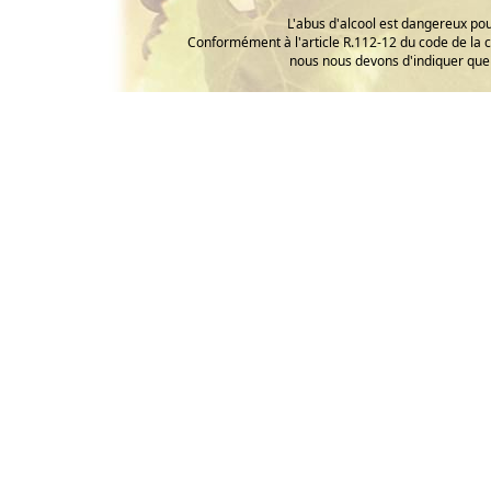
L'abus d'alcool est dangereux p
Conformément à l'article R.112-12 du code de la 
nous nous devons d'indiquer que 