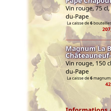
Pape Chapout
Vin rouge, 75 cl
du-Pape
La caisse de
6
bouteilles
207
Magnum La B
Châteauneuf-
Vin rouge, 150 
du-Pape
La caisse de
6
magnums 
42
Informations 