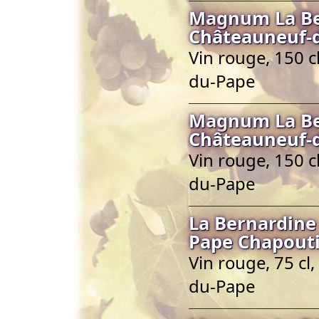
Magnum La Be
Châteauneuf-
Vin rouge, 150 
du-Pape
Magnum La Be
Châteauneuf-
Vin rouge, 150 
du-Pape
La Bernardine
Pape Chapout
Vin rouge, 75 cl
du-Pape