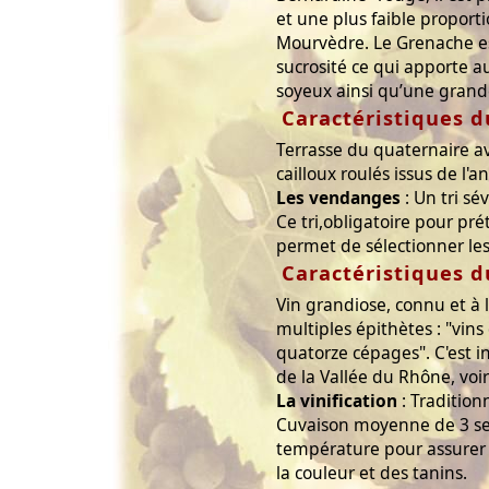
et une plus faible proport
Mourvèdre. Le Grenache e
sucrosité ce qui apporte au
soyeux ainsi qu’une grande
Caractéristiques d
Terrasse du quaternaire a
cailloux roulés issus de l'a
Les vendanges
: Un tri sé
Ce tri,obligatoire pour pré
permet de sélectionner le
Caractéristiques d
Vin grandiose, connu et à l
multiples épithètes : "vins
quatorze cépages". C'est 
de la Vallée du Rhône, voir
La vinification
: Tradition
Cuvaison moyenne de 3 s
température pour assurer 
la couleur et des tanins.