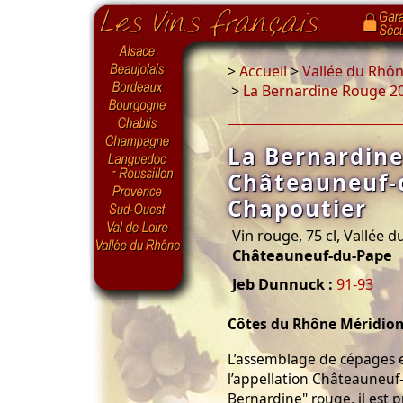
>
Accueil
>
Vallée du Rhô
>
La Bernardine Rouge 2
La Bernardin
Châteauneuf-
Chapoutier
Vin rouge, 75 cl, Vallée 
Châteauneuf-du-Pape
Jeb Dunnuck :
91-93
Côtes du Rhône Méridion
L’assemblage de cépages e
l’appellation Châteauneuf
Bernardine" rouge, il est