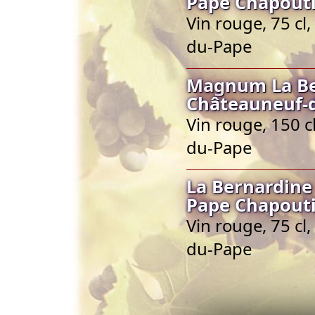
Pape Chapout
Vin rouge, 75 cl
du-Pape
Magnum La Be
Châteauneuf-
Vin rouge, 150 
du-Pape
La Bernardine
Pape Chapout
Vin rouge, 75 cl
du-Pape