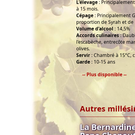
L'élevage
: Principalemen
à 15 mois.
Cépage
: Principalement G
proportion de Syrah et de
Volume d'alcool
: 14,5%
Accords culinaires
: Daube
l'escabèche, entrecôte mar
olives.
Servir
: Chambré à 15°C, 
Garde
: 10-15 ans
-- Plus disponible --
Autres millés
La Bernardin