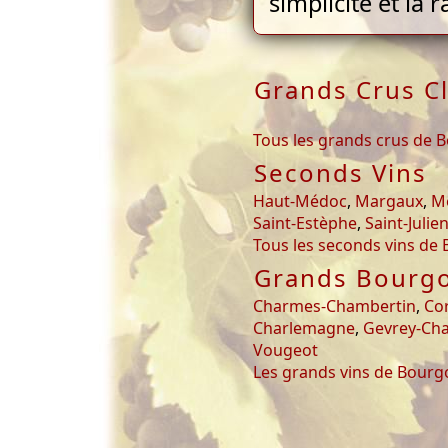
simplicité et la 
Grands Crus C
Tous les grands crus de 
Seconds Vins
Haut-Médoc
,
Margaux
,
M
Saint-Estèphe
,
Saint-Julie
Tous les seconds vins de
Grands Bourg
Charmes-Chambertin
,
Co
Charlemagne
,
Gevrey-Ch
Vougeot
Les grands vins de Bour