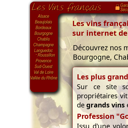
Les vins franç
sur internet d
Découvrez nos m
Bourgogne, Chabl
Les plus gran
Sur ce site s
propriétaires vi
de
grands vins
Profession "G
Issu d'une volo