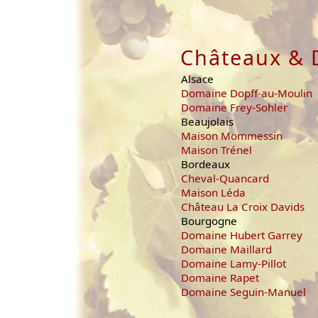
Châteaux & 
Alsace
Domaine Dopff-au-Moulin
Domaine Frey-Sohler
Beaujolais
Maison Mommessin
Maison Trénel
Bordeaux
Cheval-Quancard
Maison Léda
Château La Croix Davids
Bourgogne
Domaine Hubert Garrey
Domaine Maillard
Domaine Lamy-Pillot
Domaine Rapet
Domaine Seguin-Manuel