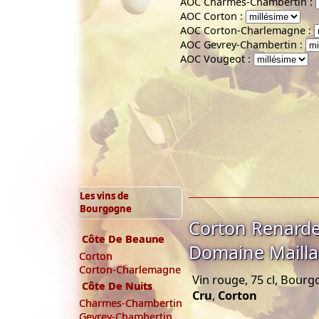
AOC Charmes-Chambertin :
AOC Corton :
AOC Corton-Charlemagne :
AOC Gevrey-Chambertin :
AOC Vougeot :
Les vins de
Bourgogne
Corton Renarde
Côte De Beaune
Domaine Mailla
Corton
Corton-Charlemagne
Vin rouge, 75 cl, Bour
Côte De Nuits
Cru
,
Corton
Charmes-Chambertin
Gevrey-Chambertin