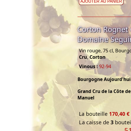
AJOUTER AU PANIER
Corton Rognet 
Domaine Segui
Vin rouge, 75 cl, Bour
Cru
,
Corton
Vinous :
92-94
Bourgogne Aujourd'hui
Grand Cru de la Côte d
Manuel
La bouteille
170,40 €
La caisse de
3
bouteil
5