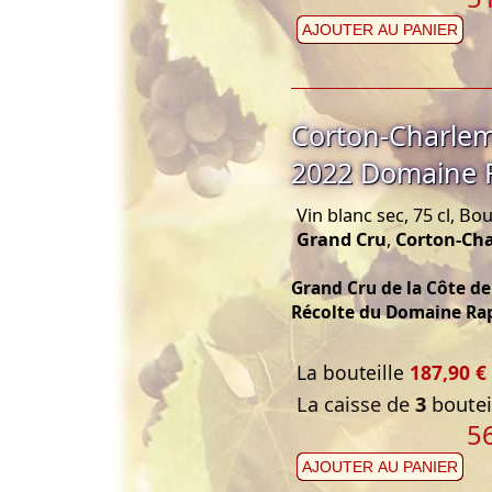
AJOUTER AU PANIER
Corton-Charle
2022 Domaine 
Vin blanc sec, 75 cl, B
Grand Cru
,
Corton-Ch
Grand Cru de la Côte d
Récolte du Domaine Ra
La bouteille
187,90 €
La caisse de
3
bouteil
5
AJOUTER AU PANIER