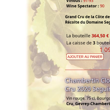
Vinous :
91-93
Wine Spectator :
90
Grand Cru de la Côte d
Récolte du Domaine Se
La bouteille
364,50 €
La caisse de
3
bouteil
1 0
AJOUTER AU PANIER
Chambertin Clo
Cru 2020 Segu
Vin rouge, 75 cl, Bourg
Cru
,
Gevrey-Chambert