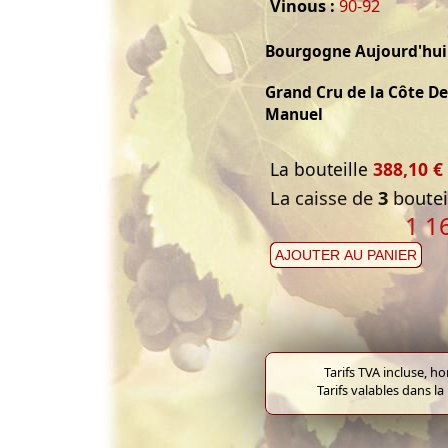
Vinous :
90-92
Bourgogne Aujourd'hui
Grand Cru de la Côte D
Manuel
La bouteille
388,10 €
La caisse de
3
bouteil
1 1
AJOUTER AU PANIER
Tarifs TVA incluse, h
Tarifs valables dans la