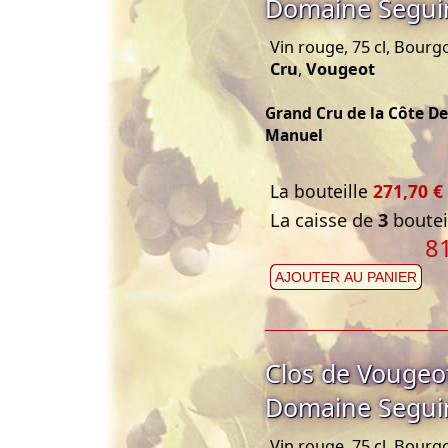
Domaine Segui
Vin rouge, 75 cl, Bourg
Cru
,
Vougeot
Grand Cru de la Côte D
Manuel
La bouteille
271,70 €
La caisse de
3
bouteil
8
AJOUTER AU PANIER
Clos de Vougeo
Domaine Segui
Vin rouge, 75 cl, Bourg