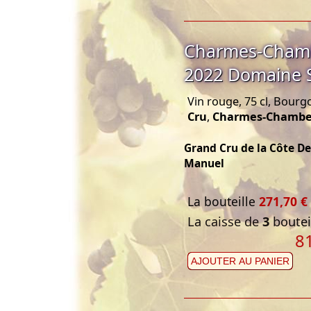
Charmes-Chamb
2022 Domaine 
Vin rouge, 75 cl, Bourg
Cru
,
Charmes-Chambe
Grand Cru de la Côte D
Manuel
La bouteille
271,70 €
La caisse de
3
bouteil
8
AJOUTER AU PANIER