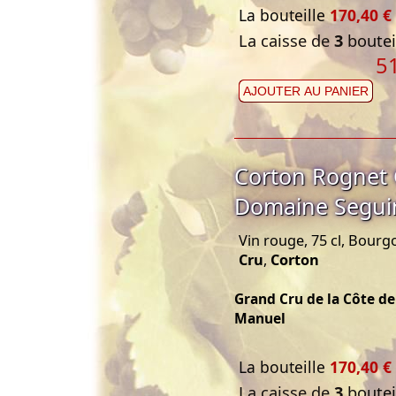
La bouteille
170,40 €
La caisse de
3
bouteil
5
AJOUTER AU PANIER
Corton Rognet 
Domaine Segui
Vin rouge, 75 cl, Bour
Cru
,
Corton
Grand Cru de la Côte d
Manuel
La bouteille
170,40 €
La caisse de
3
bouteil