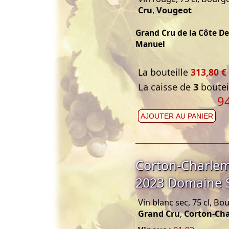
Cru
,
Vougeot
Grand Cru de la Côte D
Manuel
La bouteille
313,80 €
La caisse de
3
bouteil
9
AJOUTER AU PANIER
Corton-Charle
2023 Domaine 
Vin blanc sec, 75 cl, B
Grand Cru
,
Corton-Ch