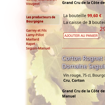
Grand Cru de la Côte d
Vougeot
La bouteille
99,60 €
Les producteurs de
Bourgogne
La caisse de
3
bouteil
2
Garrey et Fils
Lamy-Pillot
AJOUTER AU PANIER
Maillard
Rapet
Seguin-Manuel
Corton Rognet 
Domaine Segui
Vin rouge, 75 cl, Bour
Cru
,
Corton
Grand Cru de la Côte d
Manuel