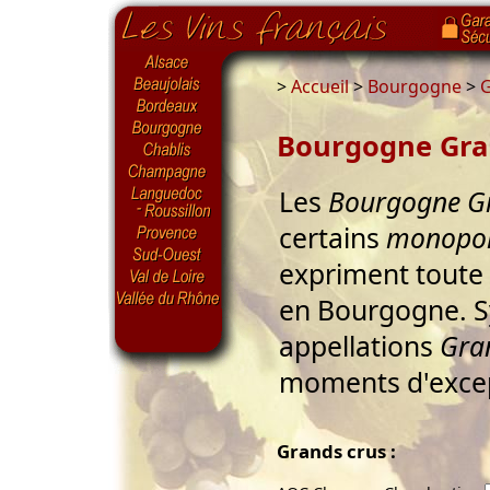
>
Accueil
>
Bourgogne
>
G
Bourgogne Gran
Les
Bourgogne G
certains
monopol
expriment toute 
en Bourgogne. S
appellations
Gra
moments d'excep
Grands crus :