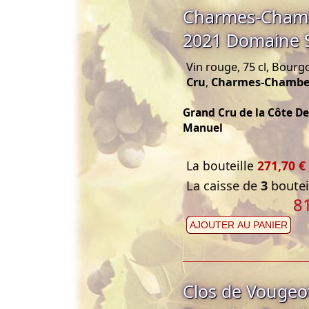
Charmes-Chamb
2021 Domaine 
Vin rouge, 75 cl, Bourg
Cru
,
Charmes-Chambe
Grand Cru de la Côte D
Manuel
La bouteille
271,70 €
La caisse de
3
bouteil
8
AJOUTER AU PANIER
Clos de Vougeo