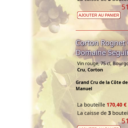
5
AJOUTER AU PANIER
Corton Rognet 
Domaine Segui
Vin rouge, 75 cl, Bour
Cru
,
Corton
Grand Cru de la Côte d
Manuel
La bouteille
170,40 €
La caisse de
3
bouteil
5