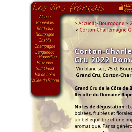
>
Accueil
>
Bourgogne
>
G
>
Corton-Charlemagne G
Corton-Charl
Cru 2022 Dom
Vin blanc sec, 75 cl, Bo
Grand Cru
,
Corton-Cha
Grand Cru de la Côte de 
Récolte du Domaine Rap
Notes de dégustation :
Le
boisées, fruitées et floral
un bel équilibre et une i
aromatique. Par sa généro