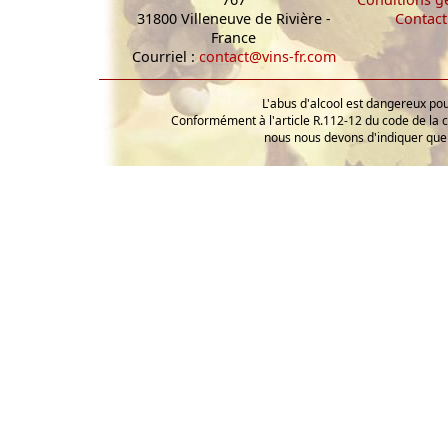
31800 Villeneuve de Rivière -
Contact
France
Courriel :
contact@vins-fr.com
L'abus d'alcool est dangereux p
Conformément à l'article R.112-12 du code de la 
nous nous devons d'indiquer que 