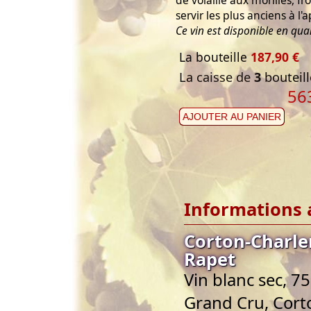
servir les plus anciens à l'ap
Ce vin est disponible en quan
La bouteille
187,90 €
La caisse de
3
bouteill
56
AJOUTER AU PANIER
Informations 
Corton-Charl
Rapet
Vin blanc sec, 7
Grand Cru, Cor