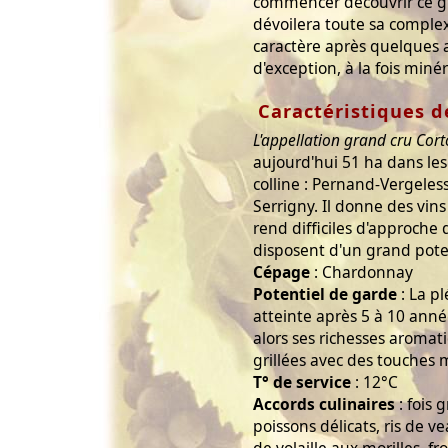
commencer découvrir ce gr
dévoilera toute sa complex
caractère après quelques 
d'exception, à la fois miné
Caractéristiques d
L'appellation grand cru Co
aujourd'hui 51 ha dans les 
colline : Pernand-Vergeles
Serrigny. Il donne des vin
rend difficiles d'approche 
disposent d'un grand poten
Cépage
: Chardonnay
Potentiel de garde
: La p
atteinte après 5 à 10 année
alors ses richesses aroma
grillées avec des touches 
T° de service
: 12°C
Accords culinaires
: fois 
poissons délicats, ris de 
de volaille aux morilles, 