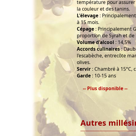
température pour assurer 
la couleur et des tanins.
L'élevage
: Principalemen
à 15 mois.
Cépage
: Principalement G
proportion de Syrah et de
Volume d'alcool
: 14,5%
Accords culinaires
: Daube
l'escabèche, entrecôte mar
olives.
Servir
: Chambré à 15°C, 
Garde
: 10-15 ans
-- Plus disponible --
Autres millés