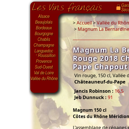
>
Accueil
>
Vallée du Rhô
>
Magnum La Bernardine
Magnum La Be
Rouge 2018 C
Pape Chapout
Vin rouge, 150 cl, Vallée
Châteauneuf-du-Pape
Jancis Robinson :
16,5
Jeb Dunnuck :
91
Magnum 150 cl
Côtes du Rhône Méridion
L’assemblage de cépages e