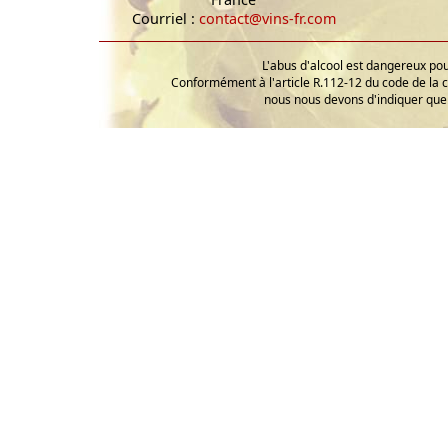
Courriel :
contact@vins-fr.com
L'abus d'alcool est dangereux p
Conformément à l'article R.112-12 du code de la 
nous nous devons d'indiquer que 