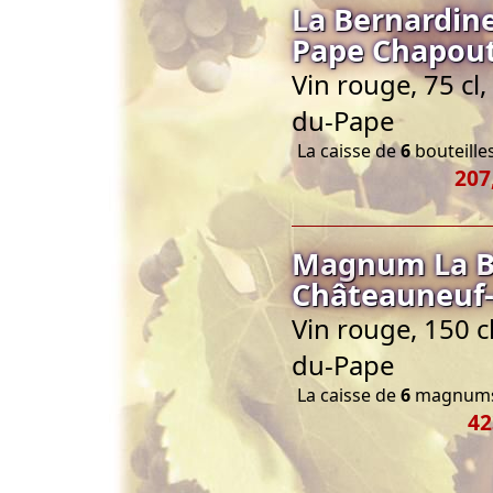
La Bernardin
Pape Chapout
Vin rouge, 75 cl
du-Pape
La caisse de
6
bouteilles
207
Magnum La B
Châteauneuf-
Vin rouge, 150 
du-Pape
La caisse de
6
magnums 
42