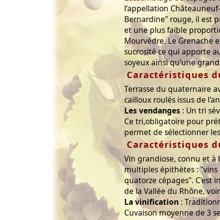
l’appellation Châteauneuf
Bernardine" rouge, il est
et une plus faible proport
Mourvèdre. Le Grenache e
sucrosité ce qui apporte au
soyeux ainsi qu’une grande
Caractéristiques d
Terrasse du quaternaire a
cailloux roulés issus de l'a
Les vendanges
: Un tri sé
Ce tri,obligatoire pour pré
permet de sélectionner le
Caractéristiques d
Vin grandiose, connu et à l
multiples épithètes : "vins
quatorze cépages". C'est 
de la Vallée du Rhône, voir
La vinification
: Tradition
Cuvaison moyenne de 3 s