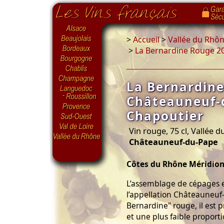
>
Accueil
>
Vallée du Rhô
>
La Bernardine Rouge 2
La Bernardin
Châteauneuf-
Chapoutier
Vin rouge, 75 cl, Vallée 
Châteauneuf-du-Pape
Côtes du Rhône Méridion
L’assemblage de cépages e
l’appellation Châteauneuf
Bernardine" rouge, il est
et une plus faible proport