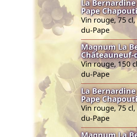
La Bernardine
Pape Chapout
Vin rouge, 75 cl
du-Pape
Magnum La Be
Châteauneuf-
Vin rouge, 150 
du-Pape
La Bernardine
Pape Chapout
Vin rouge, 75 cl
du-Pape
Magnum La Be