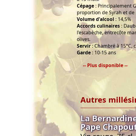
Cépage
: Principalement G
proportion de Syrah et de
Volume d'alcool
: 14,5%
Accords culinaires
: Daube
l'escabèche, entrecôte mar
olives.
Servir
: Chambré à 15°C, 
Garde
: 10-15 ans
-- Plus disponible --
Autres millés
La Bernardin
Pape Chapout