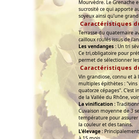
Mourvèdre. Le Grenache e
sucrosité ce qui apporte au
soyeux ainsi qu’une grande
Caractéristiques d
Terrasse du quaternaire a
cailloux roulés issus de l'a
Les vendanges
: Un tri sé
Ce tri,obligatoire pour pré
permet de sélectionner le
Caractéristiques d
Vin grandiose, connu et à l
multiples épithètes : "vins
quatorze cépages". C'est 
de la Vallée du Rhône, voir
La vinification
: Tradition
Cuvaison moyenne de 3 s
température pour assurer 
la couleur et des tanins.
L'élevage
: Principalemen
à 15 mois.