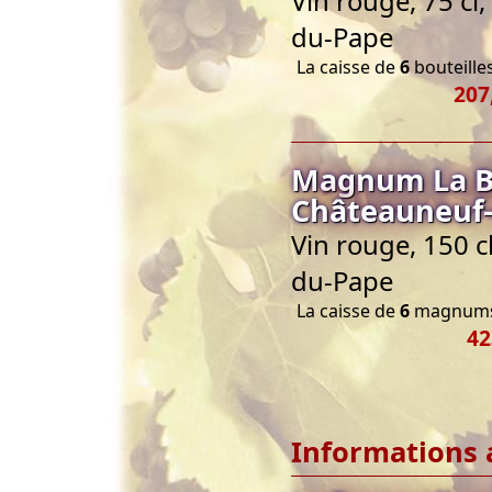
Vin rouge, 75 cl
du-Pape
La caisse de
6
bouteilles
207
Magnum La B
Châteauneuf-
Vin rouge, 150 
du-Pape
La caisse de
6
magnums 
42
Informations 