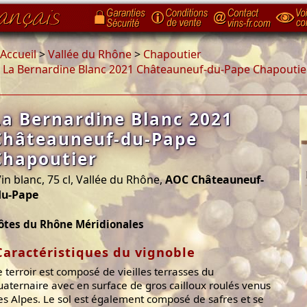
Accueil
>
Vallée du Rhône
>
Chapoutier
>
La Bernardine Blanc 2021 Châteauneuf-du-Pape Chapoutie
La Bernardine Blanc 2021
Châteauneuf-du-Pape
Chapoutier
in blanc, 75 cl, Vallée du Rhône,
AOC Châteauneuf-
du-Pape
ôtes du Rhône Méridionales
Caractéristiques du vignoble
e terroir est composé de vieilles terrasses du
uaternaire avec en surface de gros cailloux roulés venus
es Alpes. Le sol est également composé de safres et se