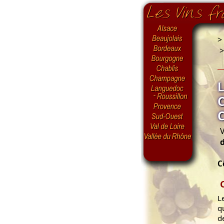
>
V
C
L
q
d