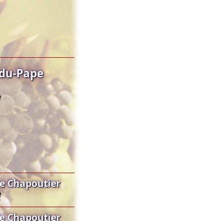
-du-Pape
e
e Chapoutier
e
e Chapoutier