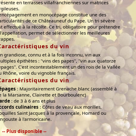
résente en terrasses villafranchiennes sur matrices
rgileuses.
'encépagement en monocépage constitue une des
articularités de ce Châteauneuf du Pape. Un tri sévère
st effectué à la récolte. Ce tri, obligatoire pour prétendre
 l'appellation, permet de sélectionner les meilleures
rappes.
Caractéristiques du vin
in grandiose, connu et à la fois inconnu, vin aux
ultiples épithètes : "vins des papes", "vin aux quatorze
épages". C'est incontestablement un des rois de la Vallée
u Rhône, voire du vignoble français.
Caractéristiques du vin
épages
: Majoritairement Grenache blanc (assemblé à
e la Marsanne, Clairette et Bourboulenc)
arde
: de 3 à 6 ans et plus
ccords culinaires
: Côtes de veau aux morilles,
oquilles Saint Jacques à la provençale, Homard ou
angouste à l'armoricaine.
-- Plus disponible --