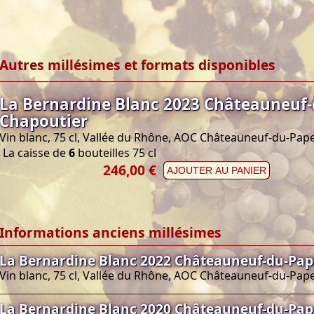
Autres millésimes et formats disponibles
La Bernardine Blanc 2023 Châteauneuf
Chapoutier
Vin blanc, 75 cl, Vallée du Rhône, AOC Châteauneuf-du-Pap
La caisse de
6
bouteilles 75 cl
246,00 €
AJOUTER AU PANIER
Informations anciens millésimes
La Bernardine Blanc 2022 Châteauneuf-du-Pap
Vin blanc, 75 cl, Vallée du Rhône, AOC Châteauneuf-du-Pap
La Bernardine Blanc 2020 Châteauneuf-du-Pap