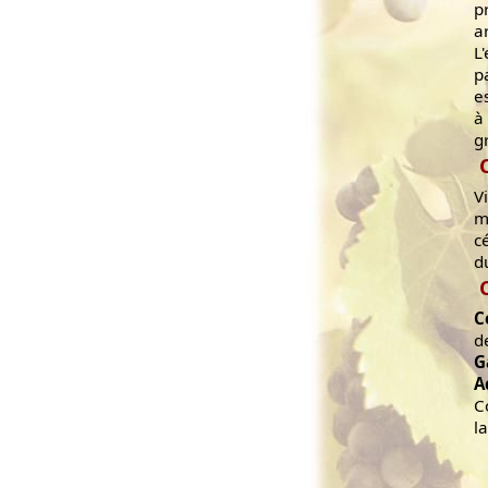
p
a
L
p
e
à
g
V
m
c
d
C
d
G
A
C
l