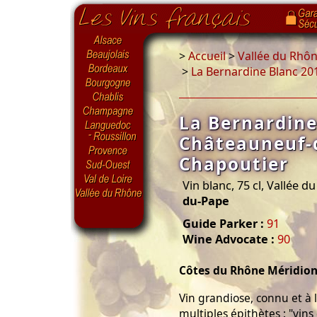
>
Accueil
>
Vallée du Rhô
>
La Bernardine Blanc 2
La Bernardine
Châteauneuf-
Chapoutier
Vin blanc, 75 cl, Vallée 
du-Pape
Guide Parker :
91
Wine Advocate :
90
Côtes du Rhône Méridion
Vin grandiose, connu et à l
multiples épithètes : "vins