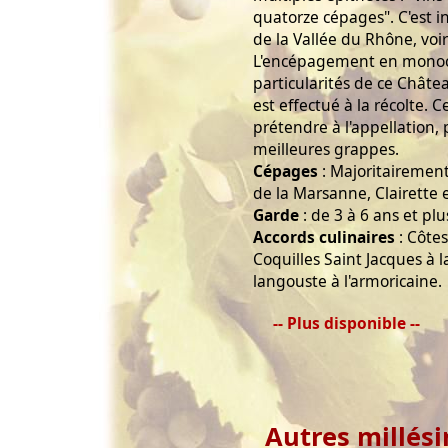
quatorze cépages". C'est 
de la Vallée du Rhône, voir
L'encépagement en monoc
particularités de ce Châte
est effectué à la récolte. C
prétendre à l'appellation,
meilleures grappes.
Cépages
: Majoritairemen
de la Marsanne, Clairette 
Garde
: de 3 à 6 ans et plu
Accords culinaires
: Côtes
Coquilles Saint Jacques à
langouste à l'armoricaine.
-- Plus disponible --
Autres millés