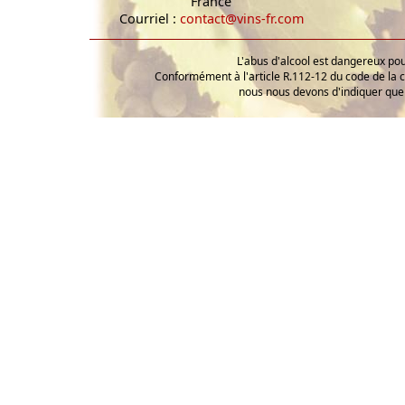
France
Courriel :
contact@vins-fr.com
L'abus d'alcool est dangereux p
Conformément à l'article R.112-12 du code de la 
nous nous devons d'indiquer que 