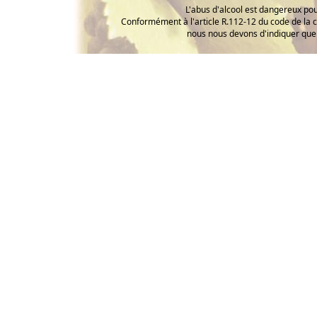
L'abus d'alcool est dangereux p
Conformément à l'article R.112-12 du code de la 
nous nous devons d'indiquer que 