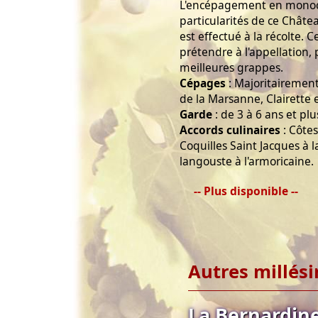
L'encépagement en monoc
particularités de ce Châte
est effectué à la récolte. C
prétendre à l'appellation,
meilleures grappes.
Cépages
: Majoritairemen
de la Marsanne, Clairette 
Garde
: de 3 à 6 ans et plu
Accords culinaires
: Côtes
Coquilles Saint Jacques à
langouste à l'armoricaine.
-- Plus disponible --
Autres millés
La Bernardin