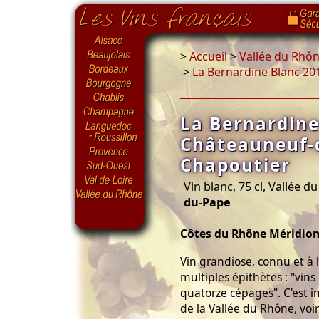
>
Accueil
>
Vallée du Rhô
>
La Bernardine Blanc 2
La Bernardine
Châteauneuf-
Chapoutier
Vin blanc, 75 cl, Vallée 
du-Pape
Côtes du Rhône Méridion
Vin grandiose, connu et à l
multiples épithètes : "vins
quatorze cépages". C'est 
de la Vallée du Rhône, voir