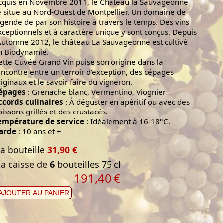
cquis en Novembre 2011, le Château la Sauvageonne
e situe au Nord-Ouest de Montpellier. Un domaine de
égende de par son histoire à travers le temps. Des vins
xceptionnels et à caractère unique y sont conçus. Depuis
’Automne 2012, le château La Sauvageonne est cultivé
n Biodynamie.
ette Cuvée Grand Vin puise son origine dans la
encontre entre un terroir d'exception, des cépages
riginaux et le savoir faire du vigneron.
épages
: Grenache blanc, Vermentino, Viognier
ccords culinaires
: À déguster en apéritif ou avec des
oissons grillés et des crustacés.
empérature de service
: Idéalement à 16-18°C.
arde
: 10 ans et +
La bouteille
31,90 €
La caisse de
6
bouteilles 75 cl
191,40
€
AJOUTER AU PANIER