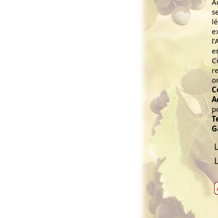
A
s
l
e
l
e
C
r
o
C
A
p
T
G