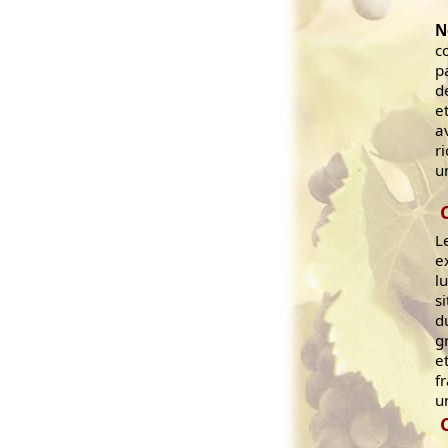
N
c
p
d
e
a
r
u
L
e
l
s
d
g
e
f
u