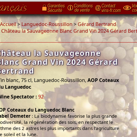
Accueil
>
Languedoc-Roussillon
>
Gérard Bertrand
>
Château la Sauvageonne Blanc Grand Vin 2024 Gérard Ber
Château la Sauvageonne
Blanc Grand Vin 2024 Gérard
Bertrand
in blanc, 75 cl, Languedoc-Roussillon,
AOP Coteaux
du Languedoc
Wine Spectator :
92
OP Coteaux du Languedoc Blanc
abel Demeter
: La biodynamie favorise la plus grande
iodiversité, la régénération des sols, en respectant le
ythme des 2 astres les plus importants dans l’agriculture
le soleil et la lune.