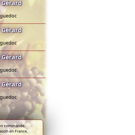
 Gérard
anguedoc
 Gérard
anguedoc
 Gérard
anguedoc
 Gérard
anguedoc
e bon commande.
raison en France.