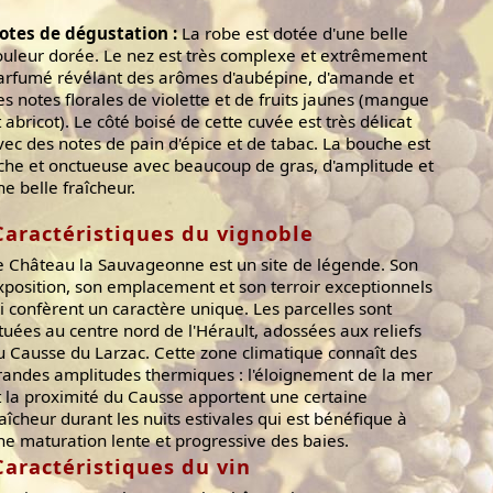
otes de dégustation :
La robe est dotée d'une belle
ouleur dorée. Le nez est très complexe et extrêmement
arfumé révélant des arômes d'aubépine, d'amande et
es notes florales de violette et de fruits jaunes (mangue
t abricot). Le côté boisé de cette cuvée est très délicat
vec des notes de pain d'épice et de tabac. La bouche est
iche et onctueuse avec beaucoup de gras, d'amplitude et
ne belle fraîcheur.
Caractéristiques du vignoble
e Château la Sauvageonne est un site de légende. Son
xposition, son emplacement et son terroir exceptionnels
ui confèrent un caractère unique. Les parcelles sont
ituées au centre nord de l'Hérault, adossées aux reliefs
u Causse du Larzac. Cette zone climatique connaît des
randes amplitudes thermiques : l'éloignement de la mer
t la proximité du Causse apportent une certaine
raîcheur durant les nuits estivales qui est bénéfique à
ne maturation lente et progressive des baies.
Caractéristiques du vin