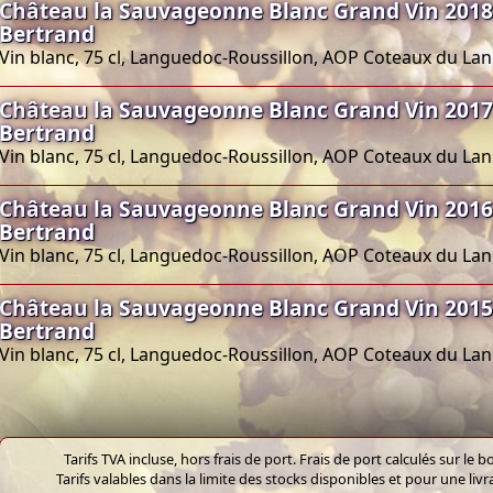
Château la Sauvageonne Blanc Grand Vin 2018
Bertrand
Vin blanc, 75 cl, Languedoc-Roussillon, AOP Coteaux du L
Château la Sauvageonne Blanc Grand Vin 2017
Bertrand
Vin blanc, 75 cl, Languedoc-Roussillon, AOP Coteaux du L
Château la Sauvageonne Blanc Grand Vin 2016
Bertrand
Vin blanc, 75 cl, Languedoc-Roussillon, AOP Coteaux du L
Château la Sauvageonne Blanc Grand Vin 2015
Bertrand
Vin blanc, 75 cl, Languedoc-Roussillon, AOP Coteaux du L
Tarifs TVA incluse, hors frais de port. Frais de port calculés sur l
Tarifs valables dans la limite des stocks disponibles et pour une liv