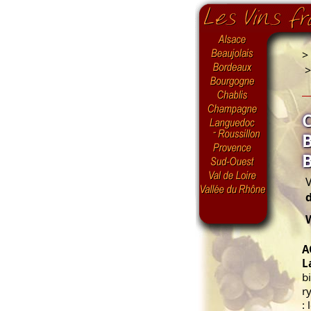
>
V
A
L
b
r
: 