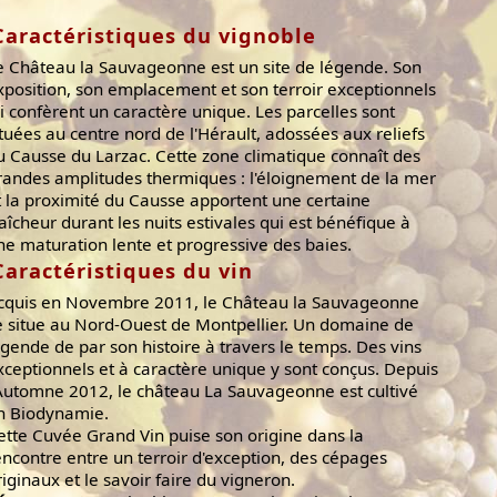
Caractéristiques du vignoble
e Château la Sauvageonne est un site de légende. Son
xposition, son emplacement et son terroir exceptionnels
ui confèrent un caractère unique. Les parcelles sont
ituées au centre nord de l'Hérault, adossées aux reliefs
u Causse du Larzac. Cette zone climatique connaît des
randes amplitudes thermiques : l'éloignement de la mer
t la proximité du Causse apportent une certaine
raîcheur durant les nuits estivales qui est bénéfique à
ne maturation lente et progressive des baies.
Caractéristiques du vin
cquis en Novembre 2011, le Château la Sauvageonne
e situe au Nord-Ouest de Montpellier. Un domaine de
égende de par son histoire à travers le temps. Des vins
xceptionnels et à caractère unique y sont conçus. Depuis
’Automne 2012, le château La Sauvageonne est cultivé
n Biodynamie.
ette Cuvée Grand Vin puise son origine dans la
encontre entre un terroir d'exception, des cépages
riginaux et le savoir faire du vigneron.