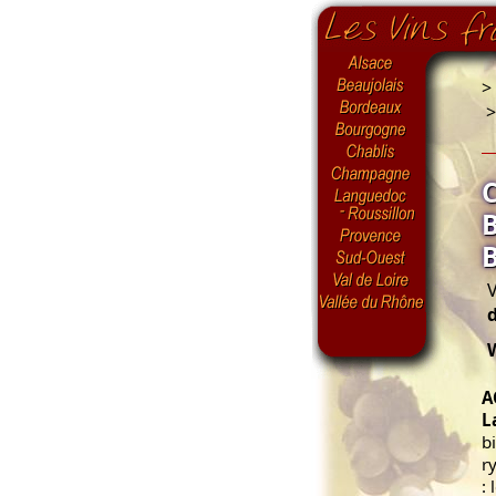
>
V
A
L
b
r
: 