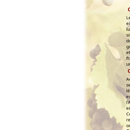
L
e
l
s
d
g
e
f
u
A
s
l
e
l
e
C
r
o