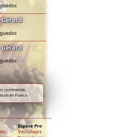
anguedoc
 Gérard
anguedoc
 Gérard
anguedoc
e bon commande.
raison en France.
Espace Pro
els
Viticulteurs