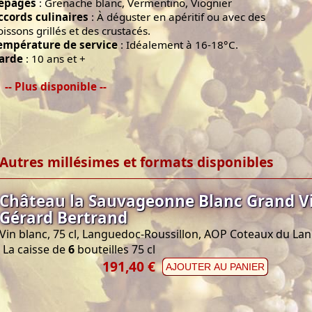
épages
: Grenache blanc, Vermentino, Viognier
ccords culinaires
: À déguster en apéritif ou avec des
oissons grillés et des crustacés.
empérature de service
: Idéalement à 16-18°C.
arde
: 10 ans et +
-- Plus disponible --
Autres millésimes et formats disponibles
Château la Sauvageonne Blanc Grand V
Gérard Bertrand
Vin blanc, 75 cl, Languedoc-Roussillon, AOP Coteaux du L
La caisse de
6
bouteilles 75 cl
191,40 €
AJOUTER AU PANIER