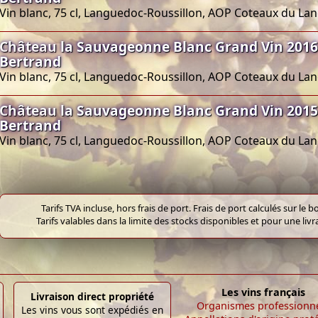
Vin blanc, 75 cl, Languedoc-Roussillon, AOP Coteaux du L
Château la Sauvageonne Blanc Grand Vin 2016
Bertrand
Vin blanc, 75 cl, Languedoc-Roussillon, AOP Coteaux du L
Château la Sauvageonne Blanc Grand Vin 2015
Bertrand
Vin blanc, 75 cl, Languedoc-Roussillon, AOP Coteaux du L
Tarifs TVA incluse, hors frais de port. Frais de port calculés sur l
Tarifs valables dans la limite des stocks disponibles et pour une liv
Les vins français
Livraison direct propriété
Organismes professionn
Les vins vous sont expédiés en