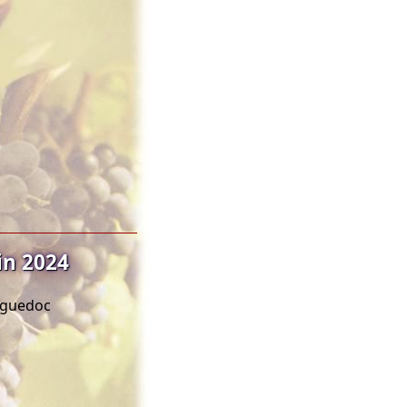
in 2024
anguedoc