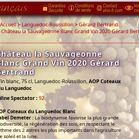
Accueil
>
Languedoc-Roussillon
>
Gérard Bertrand
>
Château la Sauvageonne Blanc Grand Vin 2020 Gérard Ber
Château la Sauvageonne
Blanc Grand Vin 2020 Gérard
Bertrand
in blanc, 75 cl, Languedoc-Roussillon,
AOP Coteaux
du Languedoc
Wine Spectator :
92
OP Coteaux du Languedoc Blanc
abel Demeter
: La biodynamie favorise la plus grande
iodiversité, la régénération des sols, en respectant le
ythme des 2 astres les plus importants dans l’agriculture
le soleil et la lune.