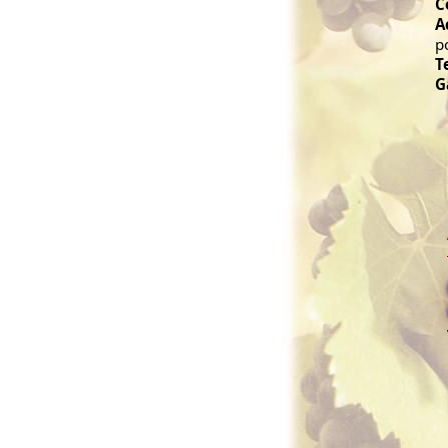
C
A
p
T
G