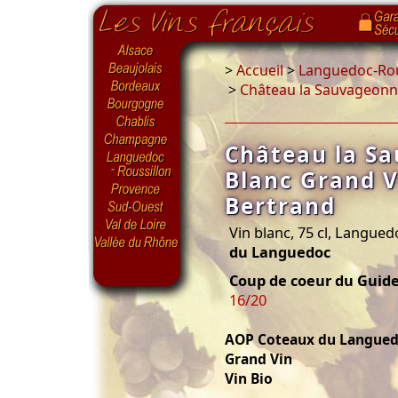
>
Accueil
>
Languedoc-Rou
>
Château la Sauvageonn
Château la S
Blanc Grand V
Bertrand
Vin blanc, 75 cl, Langued
du Languedoc
Coup de coeur du Guid
16/20
AOP Coteaux du Langue
Grand Vin
Vin Bio