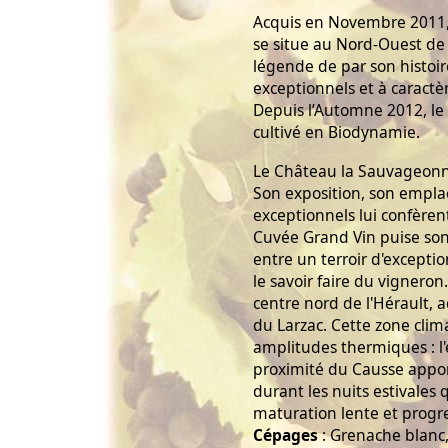
Acquis en Novembre 2011,
se situe au Nord-Ouest de
légende de par son histoir
exceptionnels et à caractè
Depuis l’Automne 2012, l
cultivé en Biodynamie.
Le Château la Sauvageonne
Son exposition, son empla
exceptionnels lui confèren
Cuvée Grand Vin puise son
entre un terroir d'excepti
le savoir faire du vigneron
centre nord de l'Hérault, 
du Larzac. Cette zone cli
amplitudes thermiques : l'
proximité du Causse appor
durant les nuits estivales
maturation lente et progre
Cépages
: Grenache blanc