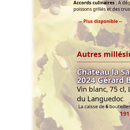
Accords culinaires
: A dég
poissons grillés et des crus
-- Plus disponible --
Autres millés
Château la S
2024 Gérard 
Vin blanc, 75 cl
du Languedoc
La caisse de
6
bouteilles
191