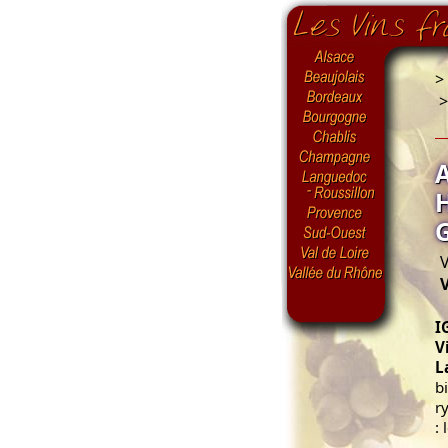
>
V
V
I
V
L
b
r
: 