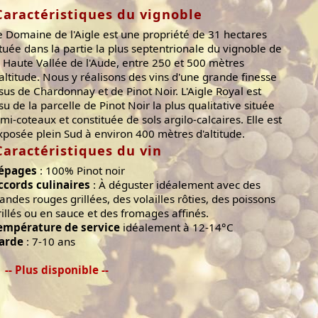
Caractéristiques du vignoble
e Domaine de l'Aigle est une propriété de 31 hectares
ituée dans la partie la plus septentrionale du vignoble de
a Haute Vallée de l'Aude, entre 250 et 500 mètres
'altitude. Nous y réalisons des vins d'une grande finesse
ssus de Chardonnay et de Pinot Noir. L'Aigle Royal est
ssu de la parcelle de Pinot Noir la plus qualitative située
 mi-coteaux et constituée de sols argilo-calcaires. Elle est
xposée plein Sud à environ 400 mètres d'altitude.
Caractéristiques du vin
épages
: 100% Pinot noir
ccords culinaires
: À déguster idéalement avec des
iandes rouges grillées, des volailles rôties, des poissons
rillés ou en sauce et des fromages affinés.
empérature de service
idéalement à 12-14°C
arde
: 7-10 ans
-- Plus disponible --