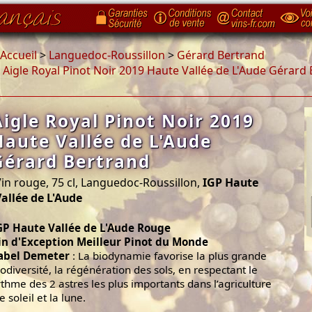
Accueil
>
Languedoc-Roussillon
>
Gérard Bertrand
>
Aigle Royal Pinot Noir 2019 Haute Vallée de L'Aude Gérard
Aigle Royal Pinot Noir 2019
Haute Vallée de L'Aude
Gérard Bertrand
in rouge, 75 cl, Languedoc-Roussillon,
IGP Haute
allée de L'Aude
GP Haute Vallée de L'Aude Rouge
in d'Exception Meilleur Pinot du Monde
abel Demeter
: La biodynamie favorise la plus grande
iodiversité, la régénération des sols, en respectant le
ythme des 2 astres les plus importants dans l’agriculture
le soleil et la lune.