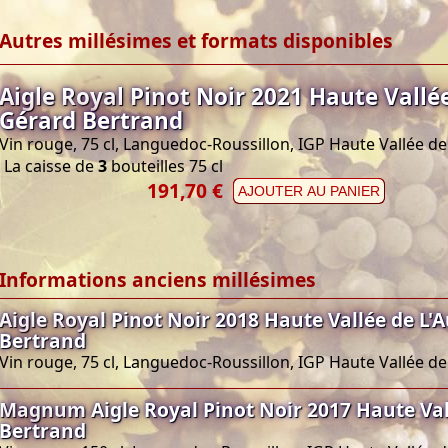
Autres millésimes et formats disponibles
Aigle Royal Pinot Noir 2021 Haute Vallé
Gérard Bertrand
Vin rouge, 75 cl, Languedoc-Roussillon, IGP Haute Vallée de
La caisse de
3
bouteilles 75 cl
191,70 €
AJOUTER AU PANIER
Informations anciens millésimes
Aigle Royal Pinot Noir 2018 Haute Vallée de L'
Bertrand
Vin rouge, 75 cl, Languedoc-Roussillon, IGP Haute Vallée de
Magnum Aigle Royal Pinot Noir 2017 Haute Vall
Bertrand