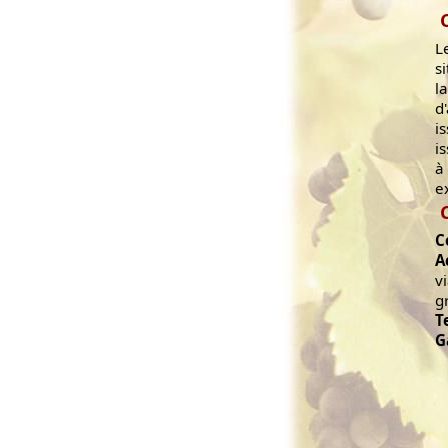
L
s
l
d
i
i
à
e
C
A
v
g
T
G