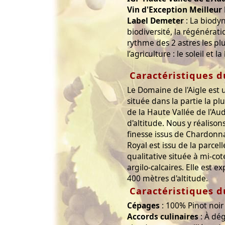
Vin d'Exception Meilleu
Label Demeter
: La biody
biodiversité, la régénérati
rythme des 2 astres les pl
l’agriculture : le soleil et la
Caractéristiques d
Le Domaine de l'Aigle est 
située dans la partie la p
de la Haute Vallée de l'Au
d'altitude. Nous y réaliso
finesse issus de Chardonnay
Royal est issu de la parcell
qualitative située à mi-cot
argilo-calcaires. Elle est 
400 mètres d'altitude.
Caractéristiques d
Cépages
: 100% Pinot noir
Accords culinaires
: À dé