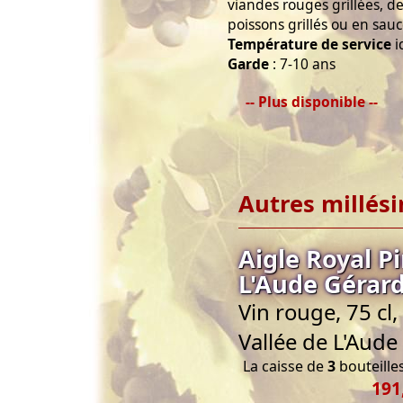
viandes rouges grillées, des
poissons grillés ou en sau
Température de service
i
Garde
: 7-10 ans
-- Plus disponible --
Autres millés
Aigle Royal P
L'Aude Gérar
Vin rouge, 75 cl
Vallée de L'Aude
La caisse de
3
bouteilles
191