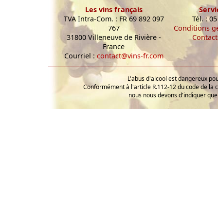
Les vins français
Servi
TVA Intra-Com. : FR 69 892 097
Tél. : 0
767
Conditions g
31800 Villeneuve de Rivière -
Contact
France
Courriel :
contact@vins-fr.com
L'abus d'alcool est dangereux p
Conformément à l'article R.112-12 du code de la 
nous nous devons d'indiquer que 