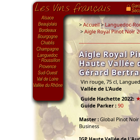
>
Accueil
>
Languedoc-Rou
>
Aigle Royal Pinot Noir 
Aigle Royal P
Haute Vallée 
Gérard Bertr
Vin rouge, 75 cl, Langue
Vallée de L'Aude
Guide Hachette 2022:
Guide Parker :
90
Master :
Global Pinot Noir
Business
IGP Haute Vallée de L'Au