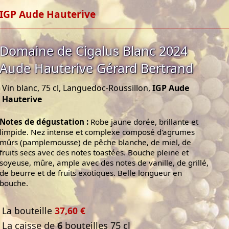
IGP Aude Hauterive
Domaine de Cigalus Blanc 2024
Aude Hauterive Gérard Bertrand
Vin blanc, 75 cl, Languedoc-Roussillon,
IGP Aude
Hauterive
Notes de dégustation :
Robe jaune dorée, brillante et
limpide. Nez intense et complexe composé d'agrumes
mûrs (pamplemousse) de pêche blanche, de miel, de
fruits secs avec des notes toastées. Bouche pleine et
soyeuse, mûre, ample avec des notes de vanille, de grillé,
de beurre et de fruits exotiques. Belle longueur en
bouche.
La bouteille
37,60 €
La caisse de
6
bouteilles 75 cl