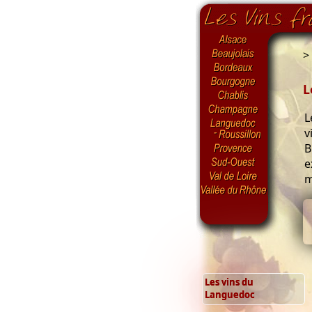
>
L
L
v
B
e
m
Les vins du
Languedoc