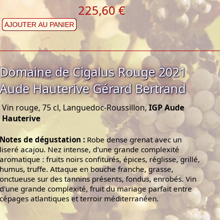
225,60 €
AJOUTER AU PANIER
Domaine de Cigalus Rouge 2021
Aude Hauterive Gérard Bertrand
Vin rouge, 75 cl, Languedoc-Roussillon,
IGP Aude
Hauterive
Notes de dégustation :
Robe dense grenat avec un
liseré acajou. Nez intense, d'une grande complexité
aromatique : fruits noirs confiturés, épices, réglisse, grillé,
humus, truffe. Attaque en bouche franche, grasse,
onctueuse sur des tannins présents, fondus, enrobés. Vin
d'une grande complexité, fruit du mariage parfait entre
cépages atlantiques et terroir méditerranéen.