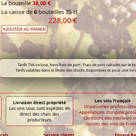
La bouteille
38,00 €
La caisse de
6
bouteilles 75 cl
228,00 €
AJOUTER AU PANIER
Tarifs TVA incluse, hors frais de port. Frais de port calculés sur l
Tarifs valables dans la limite des stocks disponibles et pour une liv
Les vins français
Livraison direct propriété
Organismes professionn
Les vins vous sont expédiés en
Appellations d'origine prot
direct des chais des
Concours des meilleurs v
producteurs
Guides des vins de Fran
çais
Service clients
Espace R