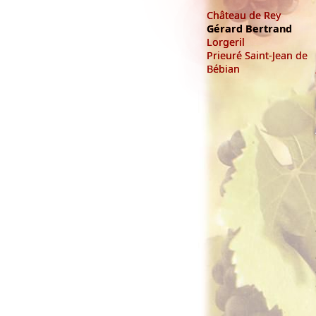
Château de Rey
Gérard Bertrand
Lorgeril
Prieuré Saint-Jean de
Bébian