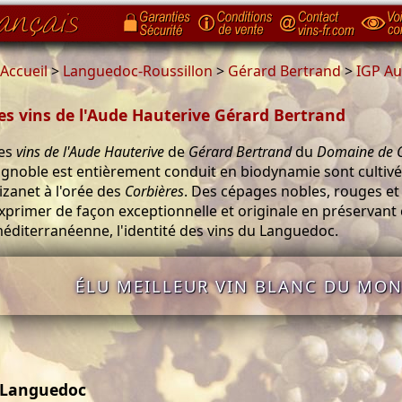
Accueil
>
Languedoc-Roussillon
>
Gérard Bertrand
>
IGP Au
es vins de l'Aude Hauterive Gérard Bertrand
es
vins de l'Aude Hauterive
de
Gérard Bertrand
du
Domaine de C
ignoble est entièrement conduit en biodynamie sont cultivés
izanet à l'orée des
Corbières
. Des cépages nobles, rouges et
xprimer de façon exceptionnelle et originale en préservant 
éditerranéenne, l'identité des vins du Languedoc.
ÉLU MEILLEUR VIN BLANC DU MON
Languedoc