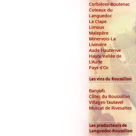
Corbières-Boutenac
Coteaux du
Languedoc
La Clape
Limoux
Malepère
Minervois-La
Liviniére
Aude Hauterive
Haute Vallée de
L'Aude
Pays d'Oc
Les vins du Roussillon
Banyuls
Côtes du Roussillon
Villages-Tautavel
Muscat de Rivesaltes
Les producteurs de
Languedoc-Roussillon