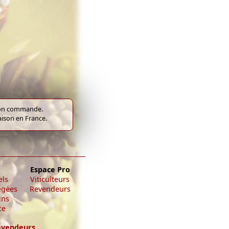
e bon commande.
raison en France.
Espace Pro
els
Viticulteurs
égées
Revendeurs
ins
ce
evendeurs