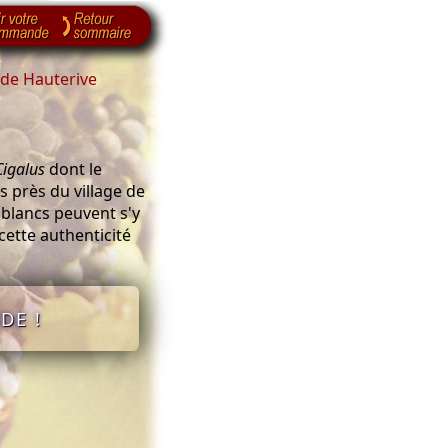
de Hauterive
igalus
dont le
 près du village de
 blancs peuvent s'y
cette authenticité
DE !