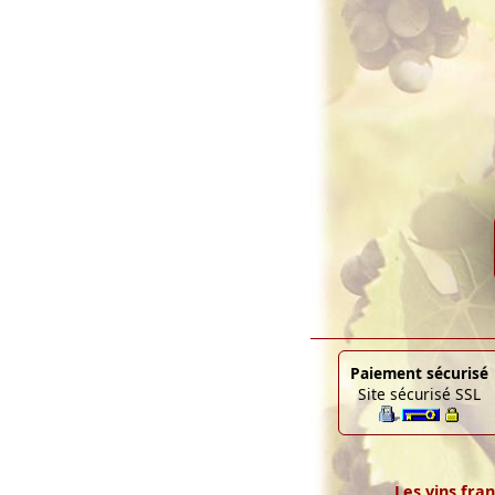
Paiement sécurisé
Site sécurisé SSL
Les vins fran