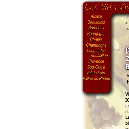
>
V
V
I
L
cl
L
b
r