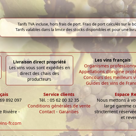
Tarifs TVA incluse, hors frais de port. Frais de port calculés sur l
Tarifs valables dans la limite des stocks disponibles et pour une liv
Les vins français
Livraison direct propriété
Organismes professionn
Les vins vous sont expédiés en
Appellations d'origine prot
direct des chais des
Concours des meilleurs v
producteurs
Guides des vins de Fran
çais
Service clients
Espace R
 69 892 097
Tél. : 05 62 00 32 35
Nous mettons à vot
Conditions générales de vente
large gamme c
 Rivière -
Contact
-
Garanties
strictement réservé
et reve
ins-fr.com