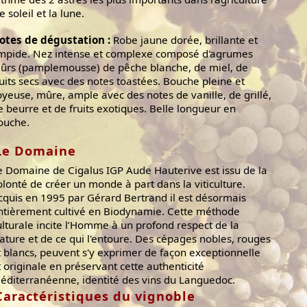
le soleil et la lune.
otes de dégustation :
Robe jaune dorée, brillante et
impide. Nez intense et complexe composé d'agrumes
ûrs (pamplemousse) de pêche blanche, de miel, de
ruits secs avec des notes toastées. Bouche pleine et
oyeuse, mûre, ample avec des notes de vanille, de grillé,
e beurre et de fruits exotiques. Belle longueur en
ouche.
Le Domaine
e Domaine de Cigalus IGP Aude Hauterive est issu de la
olonté de créer un monde à part dans la viticulture.
cquis en 1995 par Gérard Bertrand il est désormais
ntièrement cultivé en Biodynamie. Cette méthode
ulturale incite l’Homme à un profond respect de la
ature et de ce qui l'entoure. Des cépages nobles, rouges
t blancs, peuvent s'y exprimer de façon exceptionnelle
t originale en préservant cette authenticité
éditerranéenne, identité des vins du Languedoc.
Caractéristiques du vignoble