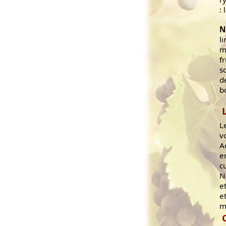
: 
N
l
m
f
s
d
b
L
v
A
e
c
N
e
e
m