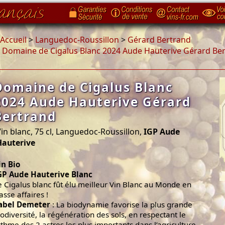
Accueil
>
Languedoc-Roussillon
>
Gérard Bertrand
>
Domaine de Cigalus Blanc 2024 Aude Hauterive Gérard Be
Domaine de Cigalus Blanc
2024 Aude Hauterive Gérard
Bertrand
in blanc, 75 cl, Languedoc-Roussillon,
IGP Aude
Hauterive
in Bio
GP Aude Hauterive Blanc
e Cigalus blanc fût élu meilleur Vin Blanc au Monde en
asse affaires !
abel Demeter
: La biodynamie favorise la plus grande
iodiversité, la régénération des sols, en respectant le
ythme des 2 astres les plus importants dans l’agriculture