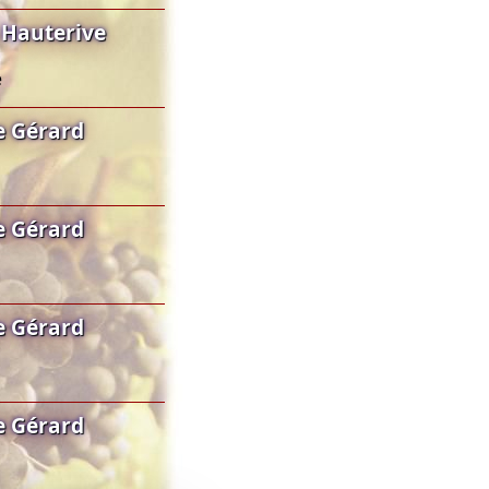
 Hauterive
e
e Gérard
e Gérard
e Gérard
e Gérard