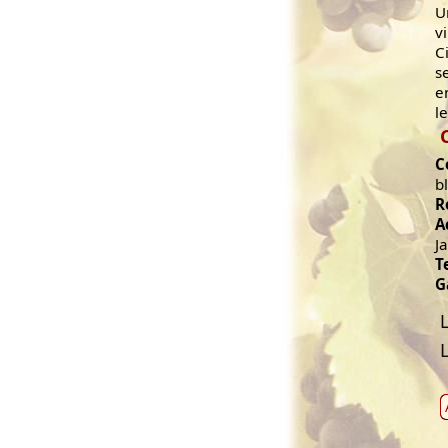
U
v
C
s
e
l
C
b
R
A
J
T
G