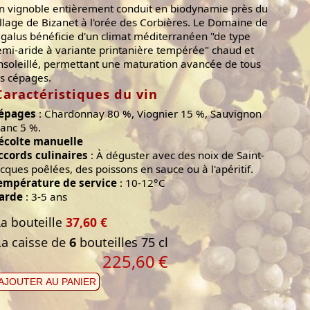
n vignoble entièrement conduit en biodynamie près du
illage de Bizanet à l'orée des Corbières. Le Domaine de
igalus bénéficie d'un climat méditerranéen "de type
emi-aride à variante printanière tempérée" chaud et
nsoleillé, permettant une maturation avancée de tous
es cépages.
Caractéristiques du vin
épages
: Chardonnay 80 %, Viognier 15 %, Sauvignon
lanc 5 %.
écolte manuelle
ccords culinaires
: À déguster avec des noix de Saint-
acques poêlées, des poissons en sauce ou à l'apéritif.
empérature de service
: 10-12°C
arde
: 3-5 ans
La bouteille
37,60 €
La caisse de
6
bouteilles 75 cl
225,60
€
AJOUTER AU PANIER