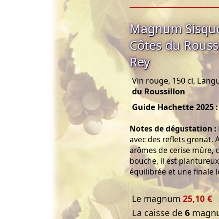
Magnum Sisqu
Côtes du Rouss
Rey
Vin rouge, 150 cl, Lang
du Roussillon
Guide Hachette 2025 :
Notes de dégustation :
avec des reflets grenat. 
arômes de cerise mûre, c
bouche, il est plantureux
équilibrée et une finale 
Le magnum
25,10 €
La caisse de
6
magnu