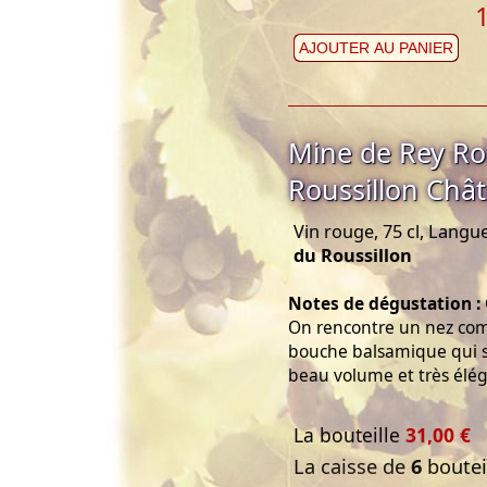
AJOUTER AU PANIER
Mine de Rey Ro
Roussillon Châ
Vin rouge, 75 cl, Langu
du Roussillon
Notes de dégustation :
On rencontre un nez comp
bouche balsamique qui so
beau volume et très élég
La bouteille
31,00 €
La caisse de
6
bouteil