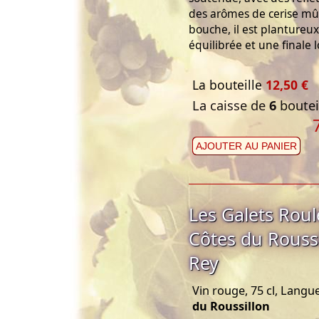
des arômes de cerise mûr
bouche, il est plantureux
équilibrée et une finale 
La bouteille
12,50 €
La caisse de
6
bouteil
AJOUTER AU PANIER
Les Galets Rou
Côtes du Rouss
Rey
Vin rouge, 75 cl, Langu
du Roussillon