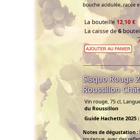
bouche acidulée, racée et
La bouteille
12,10 €
La caisse de
6
bouteil
AJOUTER AU PANIER
Sisquo Rouge 2
Roussillon Châ
Vin rouge, 75 cl, Langu
du Roussillon
Guide Hachette 2025 :
Notes de dégustation :
soutenue, avec des reflet