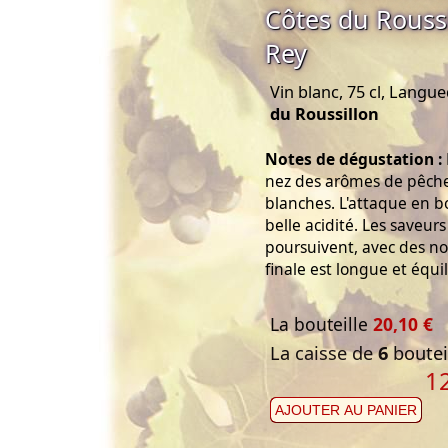
Côtes du Rouss
Rey
Vin blanc, 75 cl, Langu
du Roussillon
Notes de dégustation :
nez des arômes de pêche,
blanches. L'attaque en b
belle acidité. Les saveurs
poursuivent, avec des not
finale est longue et équil
La bouteille
20,10 €
La caisse de
6
bouteil
1
AJOUTER AU PANIER