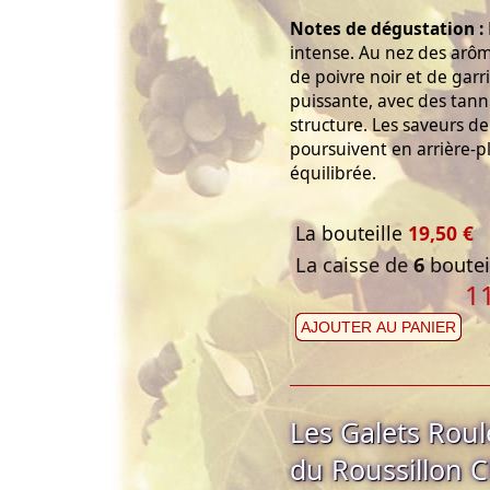
Notes de dégustation :
intense. Au nez des arôm
de poivre noir et de gar
puissante, avec des tann
structure. Les saveurs de 
poursuivent en arrière-pl
équilibrée.
La bouteille
19,50 €
La caisse de
6
bouteil
1
AJOUTER AU PANIER
Les Galets Rou
du Roussillon 