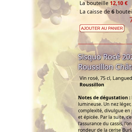
La bouteille
12,10 €
La caisse de
6
bouteil
AJOUTER AU PANIER
Sisquo Rosé 20
Roussillon Châ
Vin rosé, 75 cl, Langue
Roussillon
Notes de dégustation :
lumineuse. Un nez léger, 
complexité, divulgue en p
et épicée. Par la suite, c'e
l'assurance du cassis, l'o
rondeur de la cerise Bur