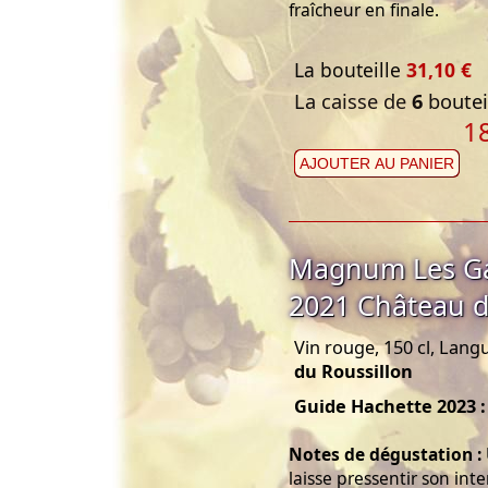
fraîcheur en finale.
La bouteille
31,10 €
La caisse de
6
bouteil
1
AJOUTER AU PANIER
Magnum Les Ga
2021 Château d
Vin rouge, 150 cl, Lang
du Roussillon
Guide Hachette 2023 :
Notes de dégustation :
laisse pressentir son int