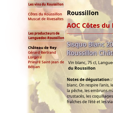
Les vins du Roussillon
Roussillon
Côtes du Roussillon
Muscat de Rivesaltes
AOC Côtes du 
Les producteurs de
Languedoc-Roussillon
Sisquo Blanc 2
Château de Rey
Roussillon Châ
Gérard Bertrand
Lorgeril
Prieuré Saint-Jean de
Vin blanc, 75 cl, Langu
Bébian
du Roussillon
Notes de dégustation :
blanc. On respire l'anis, 
la pêche, les embruns mar
crustacés, les coquillages
fraîches de l'été et les v