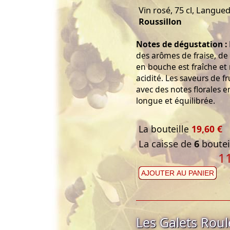
Vin rosé, 75 cl, Langue
Roussillon
Notes de dégustation :
des arômes de fraise, de 
en bouche est fraîche et 
acidité. Les saveurs de f
avec des notes florales en
longue et équilibrée.
La bouteille
19,60 €
La caisse de
6
bouteil
1
AJOUTER AU PANIER
Les Galets Roul