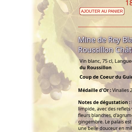
1
AJOUTER AU PANIER
Mine de Rey Bl
Roussillon Châ
Vin blanc, 75 cl, Langu
du Roussillon
Coup de Coeur du Guid
Médaille d'Or :
Vinalies 
Notes de dégustation :
limpide, avec des reflets
fleurs blanches, d'agrum
gingembre. Le palais est
une belle douceur en mil