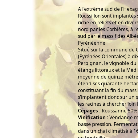
A l’extrême sud de l’Hexag
Roussillon sont implantés 
riche en reliefs et en diver
nord par les Corbières, à l
sud par le massif des Albèr
Pyrénéenne.
Situé sur la commune de C
(Pyrénées-Orientales) à dix
Perpignan, le vignoble du
étangs littoraux et la Méd
moyenne de quinze mètres
étend ses quarante hectare
constituant la fin du massi
s’implantent donc sur un so
les racines à chercher loin 
Cépages
: Roussanne 50%
Vinification
: Vendange ma
basse pression. Fermentati
dans un chai climatisé à 
en bouteille.