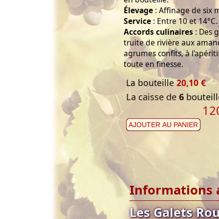
Élevage
: Affinage de six 
Service
: Entre 10 et 14°C.
Accords culinaires
: Des 
truite de rivière aux ama
agrumes confits, à l'apéri
toute en finesse.
La bouteille
20,10 €
La caisse de
6
bouteill
12
AJOUTER AU PANIER
Informations 
Les Galets Ro