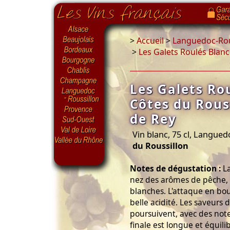
>
Accueil
>
Languedoc-Rou
>
Les Galets Roulés Blan
Les Galets Ro
Côtes du Rous
de Rey
Vin blanc, 75 cl, Langued
du Roussillon
Notes de dégustation :
La
nez des arômes de pêche, d
blanches. L'attaque en bou
belle acidité. Les saveurs d
poursuivent, avec des notes
finale est longue et équili