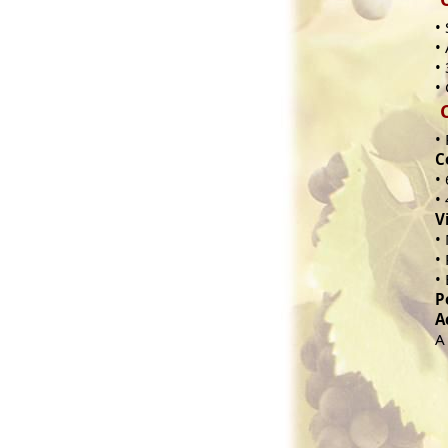
•
•
•
•
•
C
•
•
V
•
•
•
P
A
A