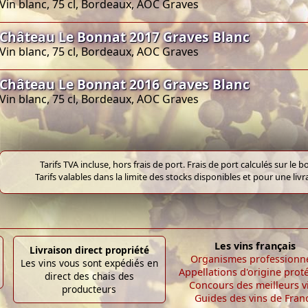
Vin blanc, 75 cl, Bordeaux, AOC Graves
Château Le Bonnat 2017 Graves Blanc
Vin blanc, 75 cl, Bordeaux, AOC Graves
Château Le Bonnat 2016 Graves Blanc
Vin blanc, 75 cl, Bordeaux, AOC Graves
Tarifs TVA incluse, hors frais de port. Frais de port calculés sur l
Tarifs valables dans la limite des stocks disponibles et pour une liv
Les vins français
Livraison direct propriété
Organismes professionn
Les vins vous sont expédiés en
Appellations d'origine prot
direct des chais des
Concours des meilleurs v
producteurs
Guides des vins de Fran