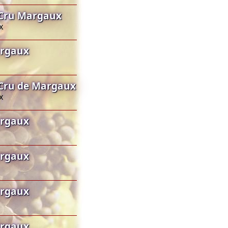
 Cru Margaux
x
argaux
Cru de Margaux
x
argaux
argaux
argaux
argaux