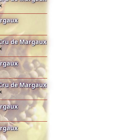
x
argaux
Cru de Margaux
x
argaux
Cru de Margaux
x
argaux
argaux