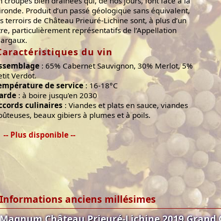
n croupes bien drainées qui, de nos jours, font face à la
ironde. Produit d’un passé géologique sans équivalent,
es terroirs de Château Prieuré-Lichine sont, à plus d’un
itre, particulièrement représentatifs de l’Appellation
argaux.
Caractéristiques du vin
ssemblage
: 65% Cabernet Sauvignon, 30% Merlot, 5%
etit Verdot.
empérature de service
: 16-18°C
arde
: à boire jusqu'en 2030
ccords culinaires
: Viandes et plats en sauce, viandes
oûteuses, beaux gibiers à plumes et à poils.
-- Plus disponible --
Informations anciens millésimes
Magnum Château Prieuré-Lichine 2019 Grand 