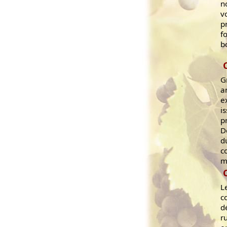
n
v
p
f
b
G
a
e
i
p
D
d
c
m
L
c
d
r