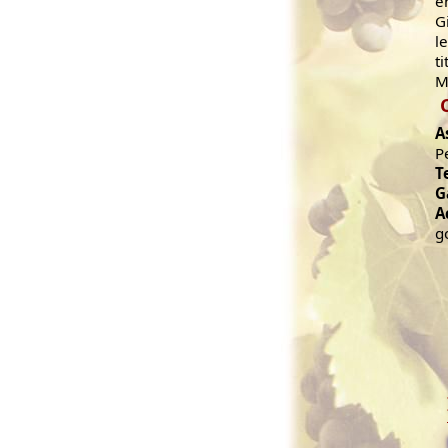
e
G
l
t
M
A
P
T
G
A
g