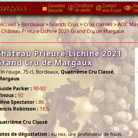
Accueil
>
Bordeaux
>
Grands Crus
>
Crus classés
>
AOC Ma
>
Château Prieuré-Lichine 2021 Grand Cru de Margaux
Château Prieuré-Lichine 2021
Grand Cru de Margaux
in rouge, 75 cl, Bordeaux,
Quatrième Cru Classé
,
Margaux
uide Parker :
90-92
inous :
92
Wine Spectator :
86
ancis Robinson :
16,5
uatrième Cru Classé
otes de dégustation :
Au nez, une profondeur de fruits