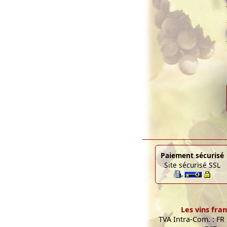
Paiement sécurisé
Site sécurisé SSL
Les vins fran
TVA Intra-Com. : FR