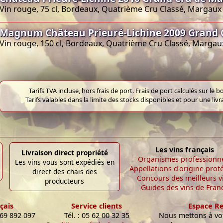
Vin rouge, 75 cl, Bordeaux, Quatrième Cru Classé, Margaux
Magnum Château Prieuré-Lichine 2009 Grand
Vin rouge, 150 cl, Bordeaux, Quatrième Cru Classé, Margau
Tarifs TVA incluse, hors frais de port. Frais de port calculés sur l
Tarifs valables dans la limite des stocks disponibles et pour une liv
Les vins français
Livraison direct propriété
Organismes professionn
Les vins vous sont expédiés en
Appellations d'origine prot
direct des chais des
Concours des meilleurs v
producteurs
Guides des vins de Fran
çais
Service clients
Espace R
 69 892 097
Tél. : 05 62 00 32 35
Nous mettons à vot