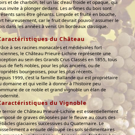
oirs et de charbon, tel un lac d'eau froide et opaque, qui
ous invite à plonger dedans. Les arômes du bois sont
résents sans être gênants. Limpide et fruité en bouche,
ort heureusement, car le fruit devrait pouvoir assumer le
ois dans les années à venir. Un bordeaux classique.
Caractéristiques du Château
râce à ses racines monacales et médiévales fort
nciennes, le Château Prieuré-Lichine représente une
xception au sein des Grands Crus Classés en 1855, tous
ssus de fiefs nobles, pour les plus anciens, ou de
ropriétés bourgeoises, pour les plus récents.
epuis 1999, c’est la famille Ballande qui est propriétaire
u domaine et qui veille à donner à l’histoire peu
ommune de ce noble et grand vignoble un élan de
odernité.
Caractéristiques du Vignoble
e terroir de Château Prieuré-Lichine est essentiellement
omposé de graves déposées par le fleuve au cours des
ébâcles glaciaires successives du Quaternaire. Le
uissellement a ensuite découpé ces sols sédimentaires