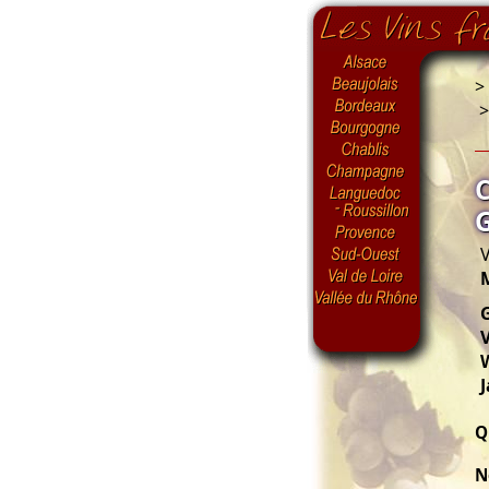
>
V
G
V
J
Q
N