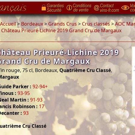
Accueil
>
Bordeaux
>
Grands Crus
>
Crus classés
>
AOC Ma
>
Château Prieuré-Lichine 2019 Grand Cru de Margaux
Château Prieuré-Lichine 2019
Grand Cru de Margaux
in rouge, 75 cl, Bordeaux,
Quatrième Cru Classé
,
Margaux
uide Parker :
92-94+
inous :
93-95
eal Martin :
91-93
ancis Robinson :
17
Decanter :
93
uatrième Cru Classé