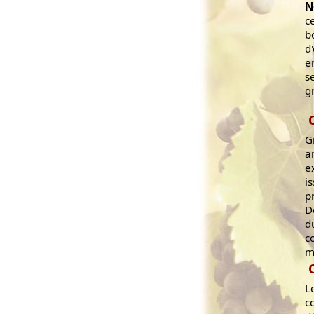
N
c
b
d
e
s
gr
G
a
e
i
p
D
d
c
m
L
c