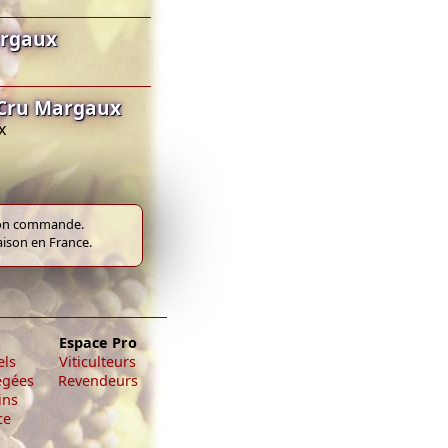
argaux
 Cru Margaux
x
e bon commande.
raison en France.
Espace Pro
els
Viticulteurs
égées
Revendeurs
ins
ce