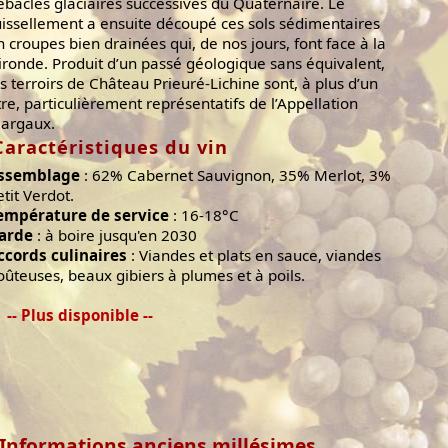
ébâcles glaciaires successives du Quaternaire. Le
uissellement a ensuite découpé ces sols sédimentaires
n croupes bien drainées qui, de nos jours, font face à la
ironde. Produit d’un passé géologique sans équivalent,
es terroirs de Château Prieuré-Lichine sont, à plus d’un
itre, particulièrement représentatifs de l’Appellation
argaux.
Caractéristiques du vin
ssemblage
: 62% Cabernet Sauvignon, 35% Merlot, 3%
etit Verdot.
empérature de service
: 16-18°C
arde
: à boire jusqu'en 2030
ccords culinaires
: Viandes et plats en sauce, viandes
oûteuses, beaux gibiers à plumes et à poils.
-- Plus disponible --
Informations anciens millésimes