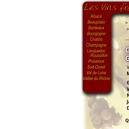
>
V
G
V
N
J
Q