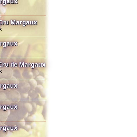
argaux
 Cru Margaux
x
argaux
Cru de Margaux
x
argaux
argaux
argaux