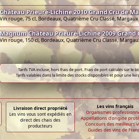
Château Prieuré-Lichine 2010 Grand Cru de M
Vin rouge, 75 cl, Bordeaux, Quatrième Cru Classé, Margaux
Magnum Château Prieuré-Lichine 2009 Grand
Vin rouge, 150 cl, Bordeaux, Quatrième Cru Classé, Margau
Tarifs TVA incluse, hors frais de port. Frais de port calculés sur l
Tarifs valables dans la limite des stocks disponibles et pour une liv
Les vins français
Livraison direct propriété
Organismes professionn
Les vins vous sont expédiés en
Appellations d'origine prot
direct des chais des
Concours des meilleurs v
producteurs
Guides des vins de Fran