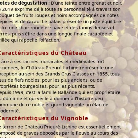
otes de dégustation :
D'une teinte entre grenat et noir,
e 2019 exprime déjà toute sa personnalité à travers son
ouquet de fruits rouges et noirs accompagnés de notes
'épices et de cacao. Le palais présente un juste équilibre
ntre une chair ronde et suave et des tanins denses et
errés, puis s'étire dans une longue finale cacaotée et
illée qui rappelle l'olfaction.
Caractéristiques du Château
râce à ses racines monacales et médiévales fort
nciennes, le Château Prieuré-Lichine représente une
xception au sein des Grands Crus Classés en 1855, tous
ssus de fiefs nobles, pour les plus anciens, ou de
ropriétés bourgeoises, pour les plus récents.
epuis 1999, c’est la famille Ballande qui est propriétaire
u domaine et qui veille à donner à l’histoire peu
ommune de ce noble et grand vignoble un élan de
odernité.
Caractéristiques du Vignoble
e terroir de Château Prieuré-Lichine est essentiellement
omposé de graves déposées par le fleuve au cours des