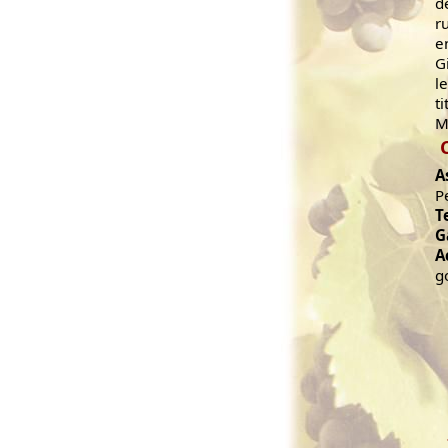
d
r
e
G
l
t
M
A
P
T
G
A
g