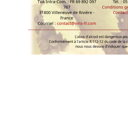
TVA Intra-Com. : FR 69 892 097
Tél. : 0
767
Conditions g
31800 Villeneuve de Rivière -
Contact
France
Courriel :
contact@vins-fr.com
L'abus d'alcool est dangereux p
Conformément à l'article R.112-12 du code de la 
nous nous devons d'indiquer que 