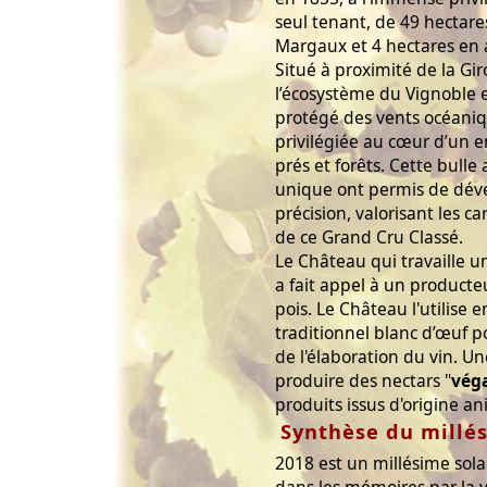
seul tenant, de 49 hectare
Margaux et 4 hectares en
Situé à proximité de la Gir
l’écosystème du Vignoble e
protégé des vents océaniq
privilégiée au cœur d’un 
prés et forêts. Cette bulle
unique ont permis de dév
précision, valorisant les c
de ce Grand Cru Classé.
Le Château qui travaille u
a fait appel à un producteu
pois. Le Château l'utilise
traditionnel blanc d’œuf p
de l'élaboration du vin. 
produire des nectars "
vég
produits issus d'origine an
Synthèse du millé
2018 est un millésime sola
dans les mémoires par la v