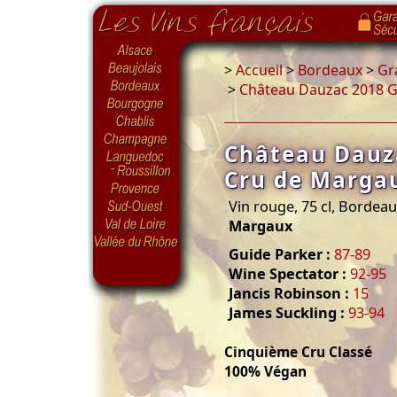
>
Accueil
>
Bordeaux
>
Gr
>
Château Dauzac 2018 
Château Dauz
Cru de Marga
Vin rouge, 75 cl, Bordea
Margaux
Guide Parker :
87-89
Wine Spectator :
92-95
Jancis Robinson :
15
James Suckling :
93-94
Cinquième Cru Classé
100% Végan