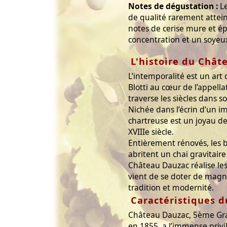
Notes de dégustation :
Le
de qualité rarement attein
notes de cerise mure et ép
concentration et un soyeu
L'histoire du Chât
L’intemporalité est un art
Blotti au cœur de l’appel
traverse les siècles dans s
Nichée dans l’écrin d’un i
chartreuse est un joyau de
XVIIIe siècle.
Entièrement rénovés, les b
abritent un chai gravitair
Château Dauzac réalise le
vient de se doter de magni
tradition et modernité.
Caractéristiques d
Château Dauzac, 5ème Gr
en 1855, a l’immense privi