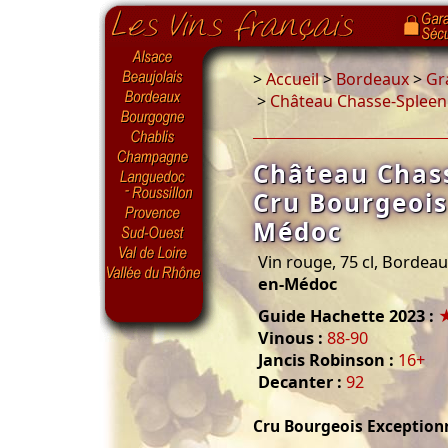
>
Accueil
>
Bordeaux
>
Gr
>
Château Chasse-Spleen
Château Chas
Cru Bourgeois
Médoc
Vin rouge, 75 cl, Bordea
en-Médoc
Guide Hachette 2023 :
Vinous :
88-90
Jancis Robinson :
16+
Decanter :
92
Cru Bourgeois Exception