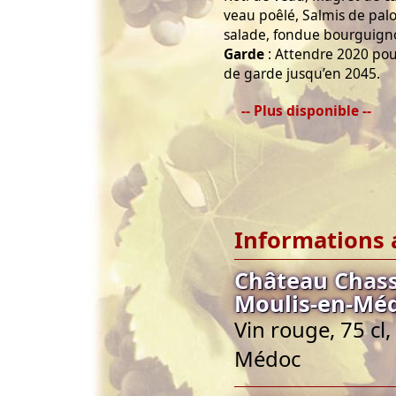
veau poêlé, Salmis de palo
salade, fondue bourguign
Garde
: Attendre 2020 pou
de garde jusqu’en 2045.
-- Plus disponible --
Informations 
Château Chass
Moulis-en-Mé
Vin rouge, 75 cl
Médoc