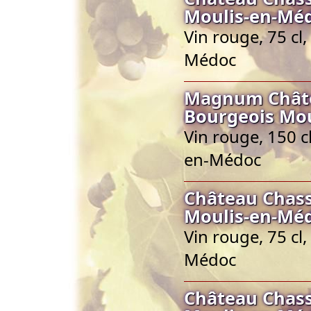
Moulis-en-Mé
Vin rouge, 75 cl
Médoc
Magnum Châte
Bourgeois Mo
Vin rouge, 150 c
en-Médoc
Château Chass
Moulis-en-Mé
Vin rouge, 75 cl
Médoc
Château Chass