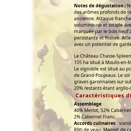
Notes de dégustation :
Ne
des arômes profonds de cer
ancienne. Attaque franch
volumineuse et souple ave
marquée par le bois neuf 
persistante et fruitée. At
avec un potentiel de gard
Le Château Chasse-Spleen,
105 ha situé à Moulis-en-
Le vignoble est situé au p
de Grand-Poujeaux. Le sol 
graves garonnaises sur subs
20% restants étant argilo-c
Caractéristiques d
Assemblage
40% Merlot, 52% Cabernet 
2% Cabernet Franc
Accords culinaires
: viand
Rôti de veau, Magret de ca