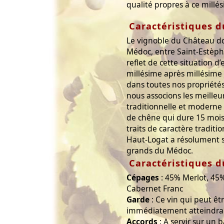
qualité propres à ce millé
Caractéristiques d
Le vignoble du Château d
Médoc, entre Saint-Estèphe 
reflet de cette situation d
millésime après millésime
dans toutes nos propriét
nous associons les meilleu
traditionnelle et moderne 
de chêne qui dure 15 mois,
traits de caractère tradit
Haut-Logat a résolument s
grands du Médoc.
Caractéristiques d
Cépages
: 45% Merlot, 45
Cabernet Franc
Garde
: Ce vin qui peut ê
immédiatement atteindra 
Accords
: A servir sur un 