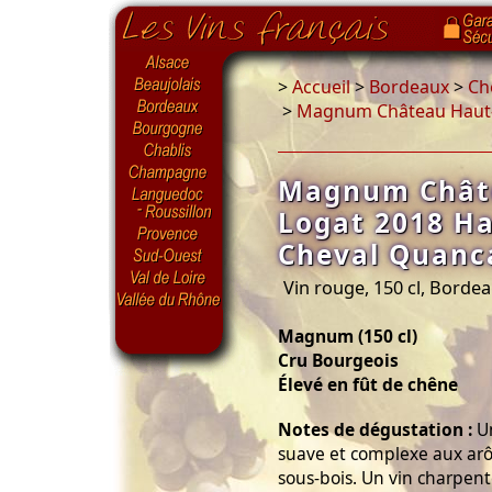
>
Accueil
>
Bordeaux
>
Ch
>
Magnum Château Haut-
Magnum Chât
Logat 2018 H
Cheval Quanc
Vin rouge, 150 cl, Borde
Magnum (150 cl)
Cru Bourgeois
Élevé en fût de chêne
Notes de dégustation :
Un
suave et complexe aux arôm
sous-bois. Un vin charpent