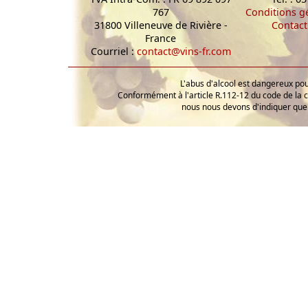
767
Conditions g
31800 Villeneuve de Rivière -
Contact
France
Courriel :
contact@vins-fr.com
L'abus d'alcool est dangereux p
Conformément à l'article R.112-12 du code de la 
nous nous devons d'indiquer que 