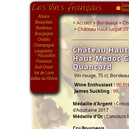
>
Accueil
>
Bordeaux
>
Ch
>
Château Haut-Logat 2
Château Haut
Haut-Médoc C
Quancard
Vin rouge, 75 cl, Bordea
Wine Enthusiast :
90 Pt
James Suckling
: 90
Médaille d'Argent :
Concou
d'Aquitaine 2017
Médaille d'Or :
Concours I
Cru Bourgeois