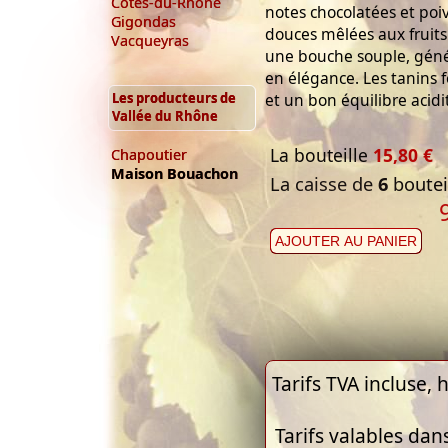
Côtes-du-Rhône
notes chocolatées et poi
Gigondas
douces mêlées aux fruits
Vacqueyras
une bouche souple, gén
en élégance. Les tanins
Les producteurs de
et un bon équilibre acidi
Vallée du Rhône
La bouteille
15,80 €
Chapoutier
Maison Bouachon
La caisse de
6
bouteil
AJOUTER AU PANIER
Tarifs TVA incluse, h
Tarifs valables dan