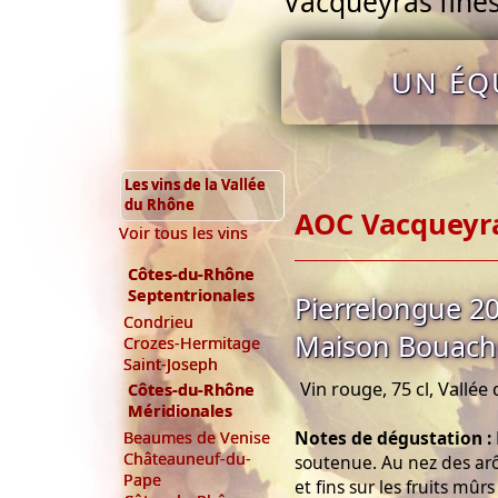
Vacqueyras fines
UN ÉQU
Les vins de la Vallée
du Rhône
AOC Vacqueyr
Voir tous les vins
Côtes-du-Rhône
Septentrionales
Pierrelongue 2
Condrieu
Maison Bouac
Crozes-Hermitage
Saint-Joseph
Vin rouge, 75 cl, Vallé
Côtes-du-Rhône
Méridionales
Notes de dégustation :
Beaumes de Venise
Châteauneuf-du-
soutenue. Au nez des a
Pape
et fins sur les fruits mûr