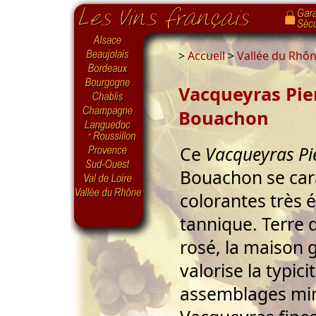
>
Accueil
>
Vallée du Rhô
Vacqueyras Pie
Bouachon
Ce
Vacqueyras Pi
Bouachon se cara
colorantes très 
tannique. Terre d
rosé, la maison g
valorise la typici
assemblages min