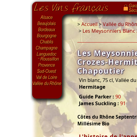
>
Accueil
>
Vallée du Rhô
>
Les Meysonniers Blanc
Les Meysonnie
Crozes-Hermi
Chapoutier
Vin blanc, 75 cl, Vallée 
Hermitage
Guide Parker :
90
James Suckling :
91
Côtes du Rhône Septentr
Millésime Bio
L'histoire de l'app