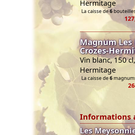
Hermitage
La caisse de
6
bouteilles
127
Magnum Les M
Crozes-Hermi
Vin blanc, 150 c
Hermitage
La caisse de
6
magnums 
26
Informations 
Les Meysonnie