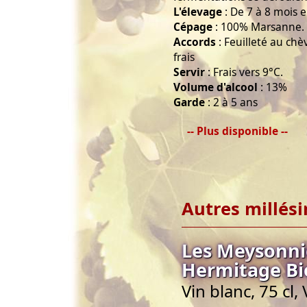
L'élevage
: De 7 à 8 mois en
Cépage
: 100% Marsanne.
Accords
: Feuilleté au chè
frais
Servir
: Frais vers 9°C.
Volume d'alcool
: 13%
Garde
: 2 à 5 ans
-- Plus disponible --
Autres millés
Les Meysonnie
Hermitage Bi
Vin blanc, 75 cl