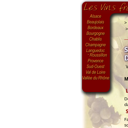
>
V
M
D
d
F
s