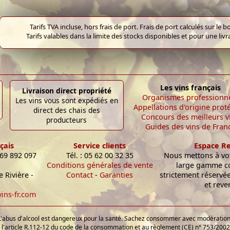
Tarifs TVA incluse, hors frais de port. Frais de port calculés sur l
Tarifs valables dans la limite des stocks disponibles et pour une liv
Les vins français
Livraison direct propriété
Organismes professionn
Les vins vous sont expédiés en
Appellations d'origine prot
direct des chais des
Concours des meilleurs v
producteurs
Guides des vins de Fran
çais
Service clients
Espace R
 69 892 097
Tél. : 05 62 00 32 35
Nous mettons à vot
Conditions générales de vente
large gamme c
 Rivière -
Contact
-
Garanties
strictement réservé
et reve
ins-fr.com
L'abus d'alcool est dangereux pour la santé. Sachez consommer avec modération
'article R.112-12 du code de la consommation et au règlement (CE) n° 753/2002 