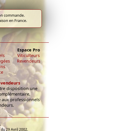
e bon commande.
raison en France.
Espace Pro
els
Viticulteurs
égées
Revendeurs
ins
ce
evendeurs
re disposition une
omplémentaire,
e aux professionnels
ndeurs.
.
du 29 Avril 2002,