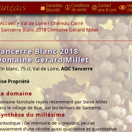
Accueil
>
Val de Loire / Chéreau Carré
>
Sancerre Blanc 2018 Domaine Gérard Millet
Sancerre Blanc 2018
Domaine Gérard Millet
in blanc, 75 cl, Val de Loire,
AOC Sancerre
ise Propriété
Le domaine
omaine familiale repris récemment par Steve Millet
ans le village de Bue, sur les terroirs de Sancerre.
Synthèse du millésime
antastique ! De mémoire de vignerons, peu se
ouviennent d’une récolte aussi qualitative et quantitative