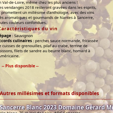
n Val-de-Loire, même chez les plus anciens !
es vendanges 2018 resteront gravées dans les esprits,
t promettent un millésime d’anthologie, avec des vins
rès aromatiques et gourmands de Nantes à Sancerre,
outes couleurs confondues.
Caractéristiques du vin
épage
: Sauvignon
ccords culinaires
: perches sauce normande, fricassée
e cuisses de grenouilles, pilaf au crabe, terrine de
oissons, filets de sandre au beurre blanc, homard à
'Américaine.
-- Plus disponible --
Autres millésimes et formats disponibles
Sancerre Blanc 2023 Domaine Gérard Mi