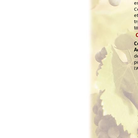
e
C
e
t
t
C
A
d
p
l