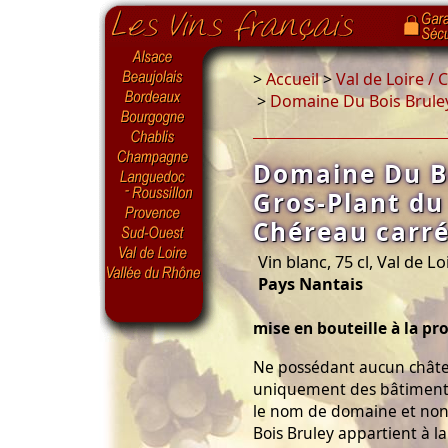
>
Accueil
>
Val de Loire /
>
Domaine Du Bois Bruley
Domaine Du Bo
Gros-Plant du
Chéreau carr
Vin blanc, 75 cl, Val de Lo
Pays Nantais
mise en bouteille à la pr
Ne possédant aucun châte
uniquement des bâtiments 
le nom de domaine et non
Bois Bruley appartient à l