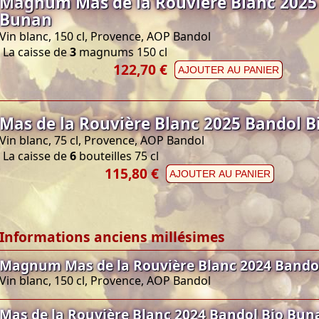
Magnum Mas de la Rouvière Blanc 2025
Bunan
Vin blanc, 150 cl, Provence, AOP Bandol
La caisse de
3
magnums 150 cl
122,70 €
AJOUTER AU PANIER
Mas de la Rouvière Blanc 2025 Bandol 
Vin blanc, 75 cl, Provence, AOP Bandol
La caisse de
6
bouteilles 75 cl
115,80 €
AJOUTER AU PANIER
Informations anciens millésimes
Magnum Mas de la Rouvière Blanc 2024 Bando
Vin blanc, 150 cl, Provence, AOP Bandol
Mas de la Rouvière Blanc 2024 Bandol Bio Bun