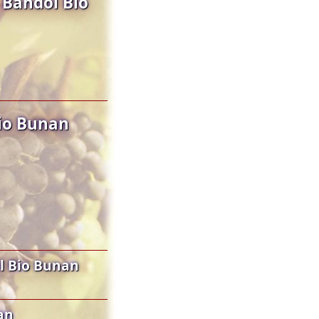
 Bandol Bio
Bio Bunan
l Bio Bunan
an