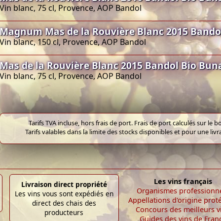
Vin blanc, 75 cl, Provence, AOP Bandol
Magnum Mas de la Rouvière Blanc 2015 Bando
Vin blanc, 150 cl, Provence, AOP Bandol
Mas de la Rouvière Blanc 2015 Bandol Bio Bun
Vin blanc, 75 cl, Provence, AOP Bandol
Tarifs TVA incluse, hors frais de port. Frais de port calculés sur l
Tarifs valables dans la limite des stocks disponibles et pour une liv
Les vins français
Livraison direct propriété
Organismes professionn
Les vins vous sont expédiés en
Appellations d'origine prot
direct des chais des
Concours des meilleurs v
producteurs
Guides des vins de Fran