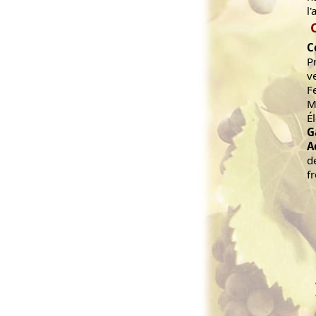
l'
C
P
v
F
M
É
G
A
d
f