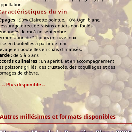
appellation.
Caractéristiques du vin
épages
: 90% Clairette pointue, 10% Ugni blanc.
ressurage direct de raisins entiers non foulés,
endangés de mi à fin septembre.
ermentation de 21 jours en cuve inox.
ise en bouteilles à partir de mai.
levage en bouteilles en chais climatisés.
arde
: de 5 à 6 ans
ccords culinaires
: En apéritif, et en accompagnement
es poissons grillés, des crustacés, des coquillages et des
romages de chèvre.
-- Plus disponible --
Autres millésimes et formats disponibles