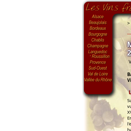
>
V
B
V
S
v
X
E
l
h