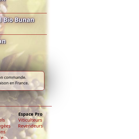
l Bio Bunan
an
e bon commande.
raison en France.
Espace Pro
els
Viticulteurs
égées
Revendeurs
ins
ce