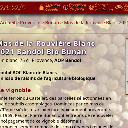
Accueil
>
Provence
>
Bunan
>
Mas de la Rouvière Blanc 202
Mas de la Rouvière Blanc
2021 Bandol Bio Bunan
in blanc, 75 cl, Provence,
AOP Bandol
andol AOC Blanc de Blancs
in issu de raisins de l'agriculture biologique
Le vignoble
ur le terroir du Castellet, des parcelles sélectionnées en
ue de subtils assemblages. Dominées par ce mas du
VIIIème siècle, à l'architecture typiquement provençale.
n 1969, Paul et Pierre Bunan ont entrepris de renouveler
'encépagement de ce vignoble désormais
armonieusement composé des cinq cépages typiques de