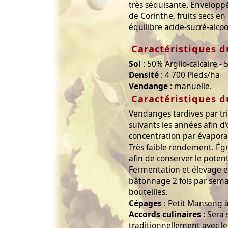
très séduisante. Enveloppé
de Corinthe, fruits secs e
équilibre acide-sucré-alcoo
Caractéristiques d
Sol
: 50% Argilo-calcaire -
Densité
: 4 700 Pieds/ha
Vendange
: manuelle.
Caractéristiques d
Vendanges tardives par tris
suivants les années afin 
concentration par évaporat
Très faible rendement. Ég
afin de conserver le potent
Fermentation et élevage e
bâtonnage 2 fois par sema
bouteilles.
Cépages
: Petit Manseng 
Accords culinaires
: Sera 
traditionnellement avec le