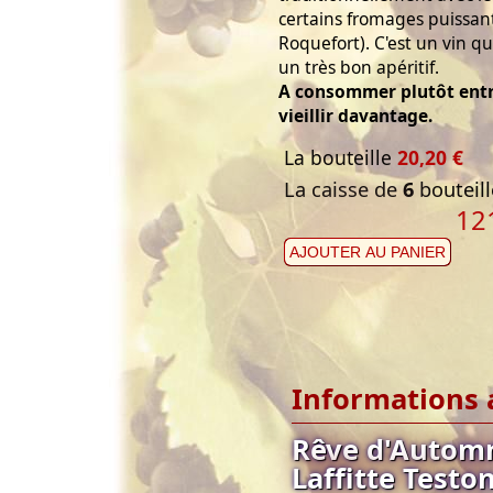
certains fromages puissan
Roquefort). C'est un vin qui
un très bon apéritif.
A consommer plutôt entre
vieillir davantage.
La bouteille
20,20 €
La caisse de
6
bouteill
12
AJOUTER AU PANIER
Informations 
Rêve d'Autom
Laffitte Testo