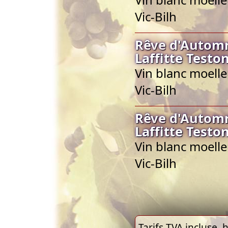
Vic-Bilh
Rêve d'Autom
Laffitte Testo
Vin blanc moell
Vic-Bilh
Rêve d'Autom
Laffitte Testo
Vin blanc moell
Vic-Bilh
Tarifs TVA incluse, h