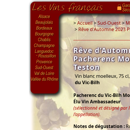
>
Accueil
>
Sud-Ouest
>
Ma
>
Rêve d'Automne 2023 Pa
Rêve d'Autom
Pacherenc Moe
Teston
Vin blanc moelleux, 75 cl
du Vic-Bilh
Pacherenc du Vic-Bilh Mo
Élu Vin Ambassadeur
(sélectionné et désigné par 
l'appellation).
Notes de dégustation :
Ro