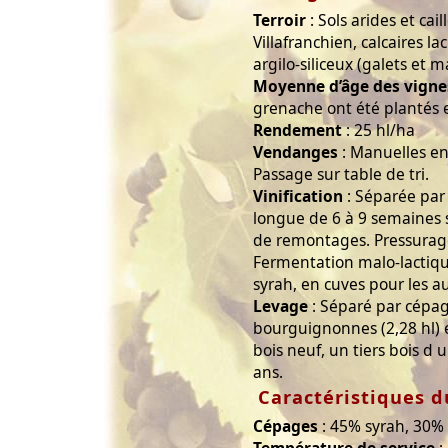
Terroir
: Sols arides et cail
Villafranchien, calcaires la
argilo-siliceux (galets et m
Moyenne d’âge des vigne
grenache ont été plantés 
Rendement
: 25 hl/ha
Vendanges
: Manuelles en
Passage sur table de tri.
Vinification
: Séparée par
longue de 6 à 9 semaines 
de remontages. Pressurag
Fermentation malo-lactique
syrah, en cuves pour les a
Levage
: Séparé par cépag
bourguignonnes (2,28 hl) e
bois neuf, un tiers bois d 
ans.
Caractéristiques d
Cépages
: 45% syrah, 30%