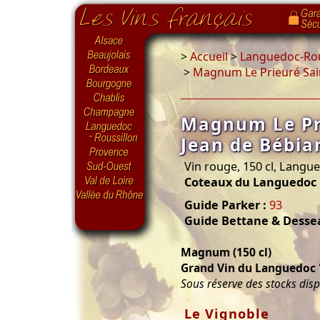
>
Accueil
>
Languedoc-Rou
>
Magnum Le Prieuré Sai
Magnum Le Pr
Jean de Bébia
Vin rouge, 150 cl, Langu
Coteaux du Languedoc
Guide Parker :
93
Guide Bettane & Desse
Magnum (150 cl)
Grand Vin du Languedoc 
Sous réserve des stocks dis
Le Vignoble