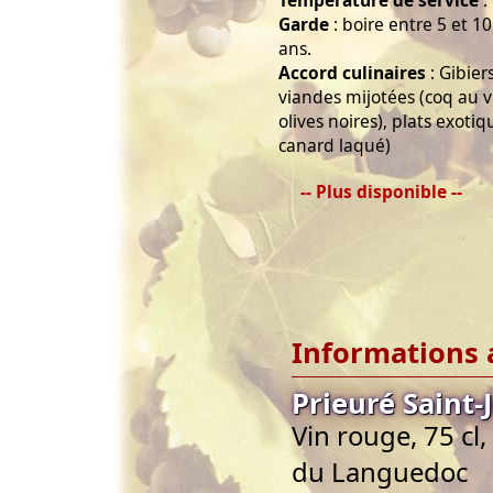
Température de service
:
Garde
: boire entre 5 et 1
ans.
Accord culinaires
: Gibier
viandes mijotées (coq au 
olives noires), plats exoti
canard laqué)
-- Plus disponible --
Informations 
Prieuré Saint
Vin rouge, 75 c
du Languedoc