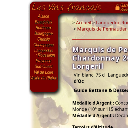
>
Accueil
>
Languedoc-Rou
>
Marquis de Pennautier 
Marquis de P
Chardonnay 2
Lorgeril
Vin blanc, 75 cl, Langued
d'Oc
Guide Bettane & Desse
Médaille d'Argent :
Conco
Monde (10° sur 115 échant
Médaille d'Argent :
Decan
Terroirs d'Altitude