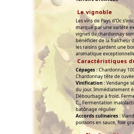
Le vignoble
Les vins de Pays d'Oc s'ins
marqué par une variété ex
vignes de chardonnay son
bénéficier de la fraîcheur 
les raisins gardent une bo
aromatique exceptionnell
Caractéristiques d
Cépages
: Chardonnay 10
Chardonnay tête de cuvée
Vinification
: Vendange sé
du jour. Immédiatement ég
Débourbage à froid. Ferm
C., Fermentation malolact
batônage régulier
Accords culinaires
: Vian
poissons en sauce, foie gra