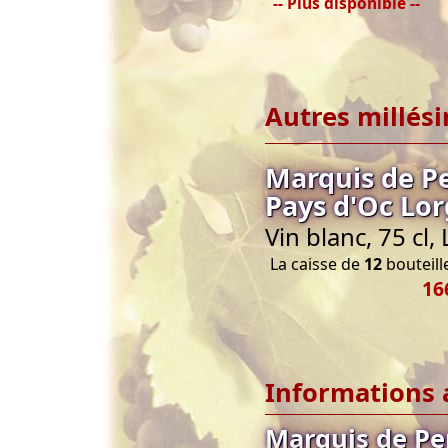
-- Plus disponible --
Autres millés
Marquis de P
Pays d'Oc Lor
Vin blanc, 75 cl
La caisse de
12
bouteille
16
Informations 
Marquis de Pe