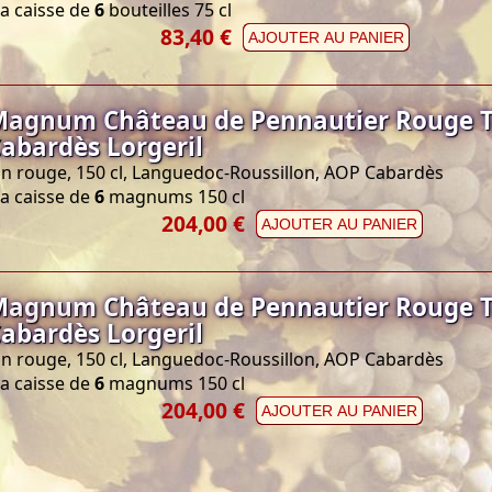
a caisse de
6
bouteilles 75 cl
83,40 €
AJOUTER AU PANIER
agnum Château de Pennautier Rouge T
abardès Lorgeril
in rouge, 150 cl, Languedoc-Roussillon, AOP Cabardès
a caisse de
6
magnums 150 cl
204,00 €
AJOUTER AU PANIER
agnum Château de Pennautier Rouge T
abardès Lorgeril
in rouge, 150 cl, Languedoc-Roussillon, AOP Cabardès
a caisse de
6
magnums 150 cl
204,00 €
AJOUTER AU PANIER