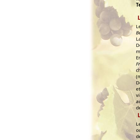
T
L
B
L
D
m
E
F
c
(
D
e
v
a
d
L
o
d