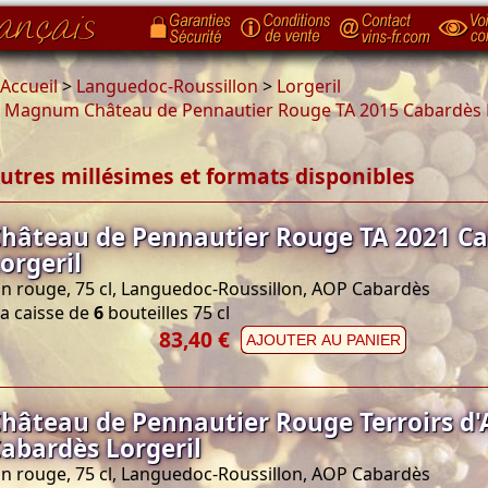
Accueil
>
Languedoc-Roussillon
>
Lorgeril
>
Magnum Château de Pennautier Rouge TA 2015 Cabardès L
utres millésimes et formats disponibles
hâteau de Pennautier Rouge TA 2021 C
orgeril
in rouge, 75 cl, Languedoc-Roussillon, AOP Cabardès
a caisse de
6
bouteilles 75 cl
83,40 €
AJOUTER AU PANIER
hâteau de Pennautier Rouge Terroirs d'
abardès Lorgeril
in rouge, 75 cl, Languedoc-Roussillon, AOP Cabardès