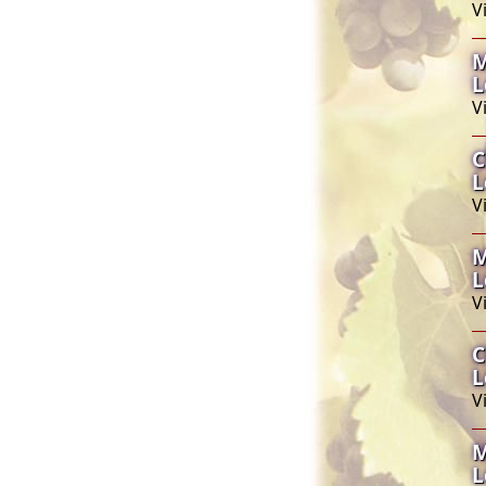
V
M
L
V
C
L
V
M
L
V
C
L
V
M
L