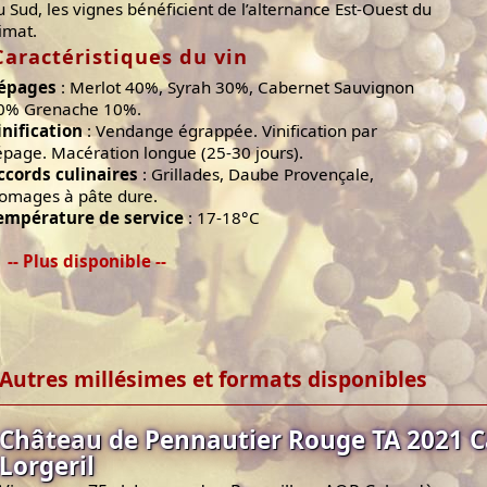
u Sud, les vignes bénéficient de l’alternance Est-Ouest du
limat.
Caractéristiques du vin
épages
: Merlot 40%, Syrah 30%, Cabernet Sauvignon
0% Grenache 10%.
inification
: Vendange égrappée. Vinification par
épage. Macération longue (25-30 jours).
ccords culinaires
: Grillades, Daube Provençale,
romages à pâte dure.
empérature de service
: 17-18°C
-- Plus disponible --
Autres millésimes et formats disponibles
Château de Pennautier Rouge TA 2021 
Lorgeril