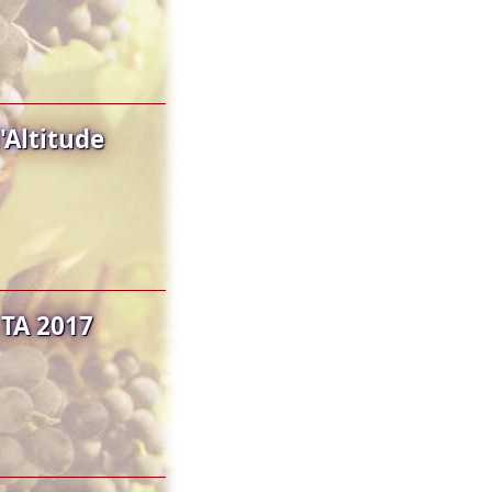
'Altitude
TA 2017