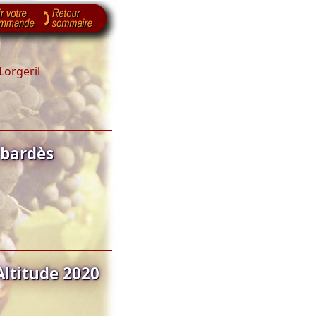
orgeril
abardès
Altitude 2020