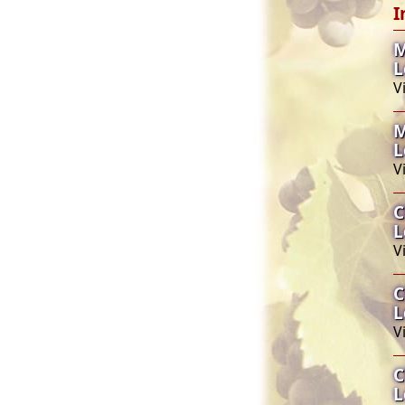
I
M
L
V
M
L
V
C
L
V
C
L
V
C
L