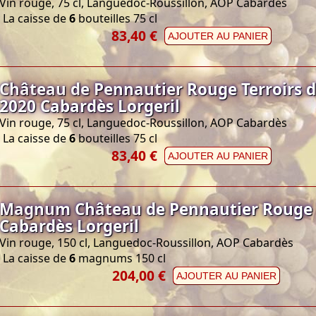
Vin rouge, 75 cl, Languedoc-Roussillon, AOP Cabardès
La caisse de
6
bouteilles 75 cl
83,40 €
AJOUTER AU PANIER
Château de Pennautier Rouge Terroirs d
2020 Cabardès Lorgeril
Vin rouge, 75 cl, Languedoc-Roussillon, AOP Cabardès
La caisse de
6
bouteilles 75 cl
83,40 €
AJOUTER AU PANIER
Magnum Château de Pennautier Rouge 
Cabardès Lorgeril
Vin rouge, 150 cl, Languedoc-Roussillon, AOP Cabardès
La caisse de
6
magnums 150 cl
204,00 €
AJOUTER AU PANIER