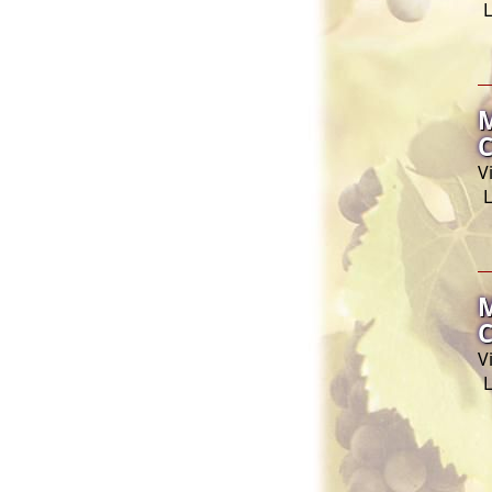
L
M
C
V
L
M
C
V
L