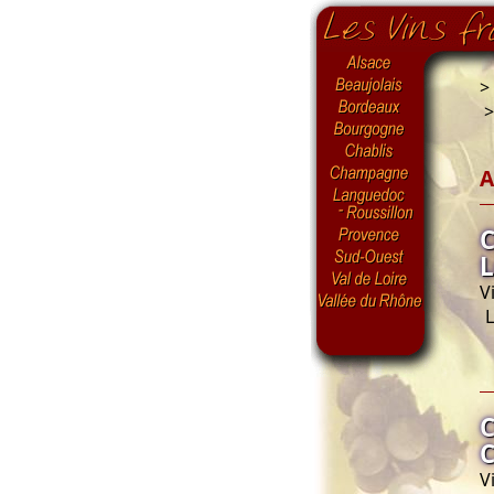
>
A
C
L
V
L
C
C
V