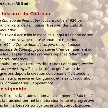
erroirs d'Altitude
L'histoire du Château
e
Château de Pennautier
fut construit en 1620 par
ernard Reich de Pennautier
, Trésorier des États du
anguedoc.
ès 1622 Il accueillit le roi
Louis XIII
qui lui fit don de son
obilier de voyage classé Monument Historique.
n 1960 le Comte
Alain de Lorgeril
et son épouse
rançoise de Sampigny
, poursuivent l’embellissement du
hâteau et plantent les premiers cépages "atlantiques"
merlot, cabernet).
epuis 1987, les Héritiers directs des Pennautier,
Nicolas
t
Miren de Lorgeril
sont la 10ème génération de
ignerons depuis la création du domaine. Ils étendent
ussi leur présence en Languedoc et faisant l’acquisition
e 6 domaines sur 9 appellations.
Le vignoble
es Terroirs d’altitude du domaine culminent à 360 m, là
u la fraîcheur permet la maturation lente et progressive
es tanins. Les sols sont calcaires caillouteux. Exposées