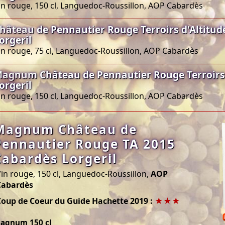
in rouge, 150 cl, Languedoc-Roussillon, AOP Cabardès
hâteau de Pennautier Rouge Terroirs d'Altitud
orgeril
in rouge, 75 cl, Languedoc-Roussillon, AOP Cabardès
agnum Château de Pennautier Rouge Terroirs 
orgeril
in rouge, 150 cl, Languedoc-Roussillon, AOP Cabardès
Magnum Château de
Pennautier Rouge TA 2015
Cabardès Lorgeril
in rouge, 150 cl, Languedoc-Roussillon,
AOP
Cabardès
Coup de Coeur du Guide Hachette 2019 :
★★★
agnum 150 cl