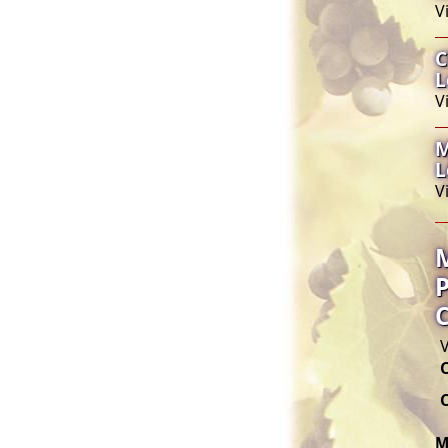
V
C
L
V
M
L
V
V
M