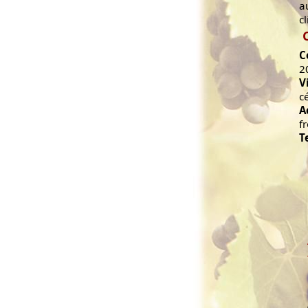
a
c
C
2
V
c
A
f
T