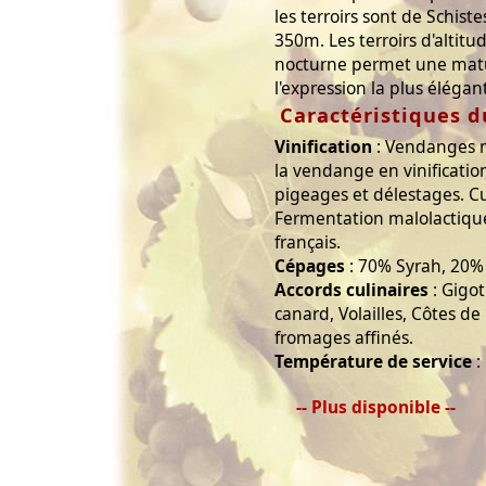
les terroirs sont de Schist
350m. Les terroirs d'altitu
nocturne permet une matu
l'expression la plus éléga
Caractéristiques d
Vinification
: Vendanges m
la vendange en vinification
pigeages et délestages. Cu
Fermentation malolactiqu
français.
Cépages
: 70% Syrah, 20%
Accords culinaires
: Gigo
canard, Volailles, Côtes de
fromages affinés.
Température de service
:
-- Plus disponible --