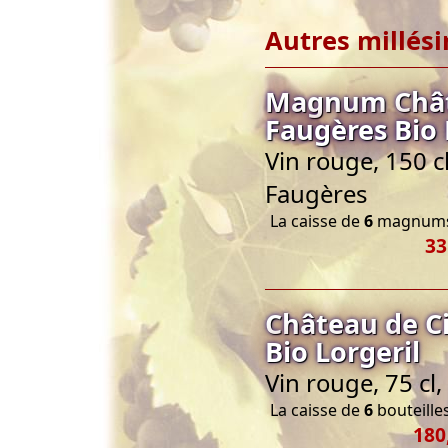
Autres millés
Magnum Châte
Faugères Bio 
Vin rouge, 150 c
Faugères
La caisse de
6
magnums 
33
Château de Ci
Bio Lorgeril
Vin rouge, 75 c
La caisse de
6
bouteilles
180