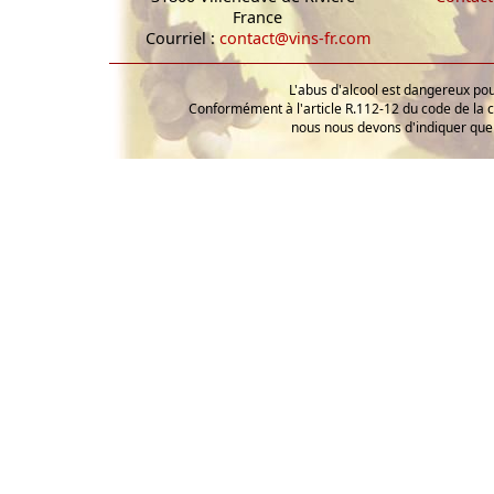
France
Courriel :
contact@vins-fr.com
L'abus d'alcool est dangereux p
Conformément à l'article R.112-12 du code de la 
nous nous devons d'indiquer que 