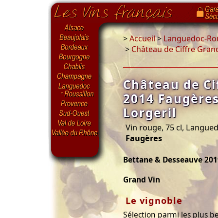
>
Accueil
>
Languedoc-Rou
>
Château de Ciffre Gran
Château de Ci
2014 Faugères
Lorgeril
Vin rouge, 75 cl, Langue
Faugères
Bettane & Desseauve 201
Grand Vin
Le vignoble
Sélection parmi les plus b