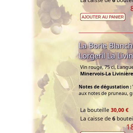
La caisse de
6
bouteil
AJOUTER AU PANIER
La Borie Blanc
Lorgeril La Livi
Vin rouge, 75 cl, Langu
Minervois-La Livinièr
Notes de dégustation :
aux notes de pruneau, gri
La bouteille
30,00 €
La caisse de
6
bouteil
1