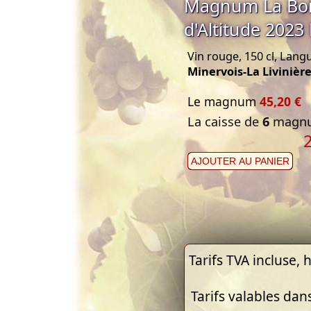
Magnum La Bori
d'Altitude 2023 
Vin rouge, 150 cl, Lang
Minervois-La Livinièr
Le magnum
45,20 €
La caisse de
6
magnu
AJOUTER AU PANIER
Tarifs TVA incluse, h
Tarifs valables dan