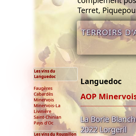
complément possi
Terret, Piquepoul
TERROIRS D'
Les vins du
Languedoc
Languedoc
Faugères
AOP Minervois
Cabardès
Minervois
Minervois-La
Livinière
La Borie Blanche
Saint-Chinian
Pays d'Oc
2022 Lorgeril
Les vins du Roussillon