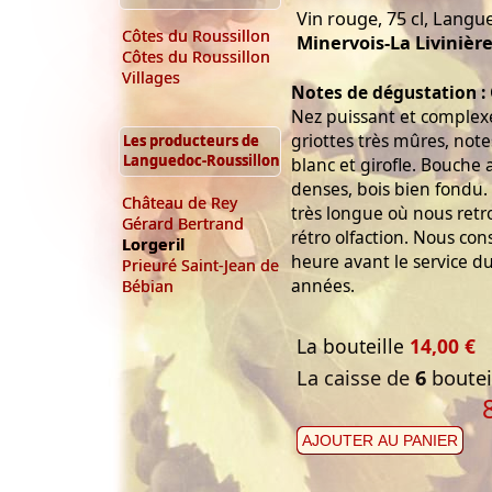
Vin rouge, 75 cl, Langu
Côtes du Roussillon
Minervois-La Livinièr
Côtes du Roussillon
Villages
Notes de dégustation :
Nez puissant et complex
griottes très mûres, note
Les producteurs de
Languedoc-Roussillon
blanc et girofle. Bouche 
denses, bois bien fondu. 
Château de Rey
très longue où nous retr
Gérard Bertrand
rétro olfaction. Nous cons
Lorgeril
heure avant le service du
Prieuré Saint-Jean de
années.
Bébian
La bouteille
14,00 €
La caisse de
6
bouteil
AJOUTER AU PANIER