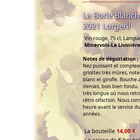
La Borie Blanche
2021 Lorgeril
Vin rouge, 75 cl, Langu
Minervois-La Livinièr
Notes de dégustation :
Nez puissant et complex
griottes très mûres, note
blanc et girofle. Bouche 
denses, bois bien fondu. 
très longue où nous retr
rétro olfaction. Nous cons
heure avant le service du
années.
La bouteille
14,00 €