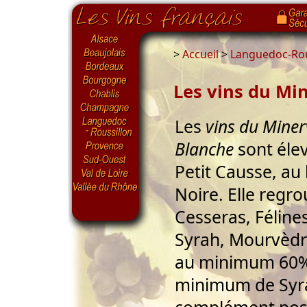
>
Accueil
>
Languedoc-Rou
Les vins du Min
Les
vins du Miner
Blanche
sont élev
Petit Causse, a
Noire. Elle regro
Cesseras, Félines
Syrah, Mourvèdr
au minimum 60%
minimum de Syra