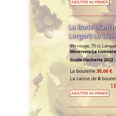
AJOUTER AU PANIER
La Borie Blanc
Lorgeril La Livi
Vin rouge, 75 cl, Langu
Minervois-La Livinièr
Guide Hachette 2022 :
La bouteille
30,00 €
La caisse de
6
bouteil
1
AJOUTER AU PANIER