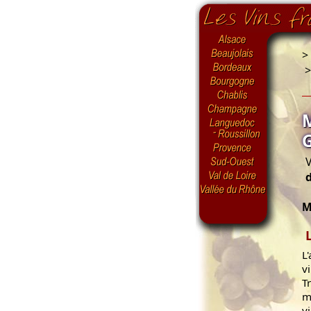
>
V
d
M
L
v
Tr
m
v