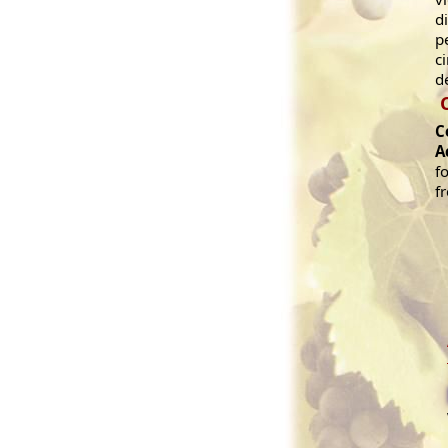
d
p
c
d
C
A
f
f