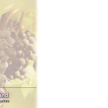
and
saltes