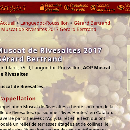
Accueil
>
Languedoc-Roussillon
>
Gérard Bertrand
>
Muscat de Rivesaltes 2017 Gérard Bertrand
Muscat de Rivesaltes 2017
Gérard Bertrand
in blanc, 75 cl, Languedoc-Roussillon,
AOP Muscat
e Rivesaltes
uscat de Rivesaltes
L'appellation
'appellation Muscat de Rivesaltes a hérité son nom de la
ille de Rivesaltes, qui signifie "Rives Hautes" en Catalan.
aversé par 3 fleuves : l’Agly, la Têt et le Tech qui ont
odelé un relief de terrasses étagées et de collines, le
ignoble des Rivesaltes couvre des sols extrêmement