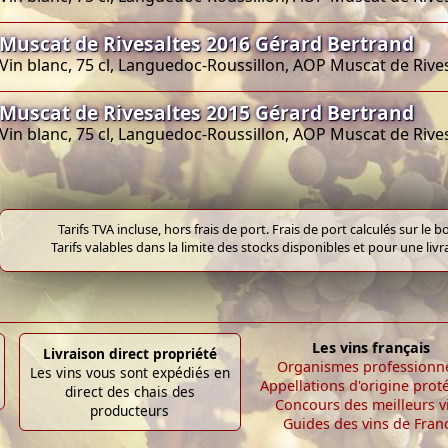
Muscat de Rivesaltes 2016 Gérard Bertrand
Vin blanc, 75 cl, Languedoc-Roussillon, AOP Muscat de Rive
Muscat de Rivesaltes 2015 Gérard Bertrand
Vin blanc, 75 cl, Languedoc-Roussillon, AOP Muscat de Rive
Tarifs TVA incluse, hors frais de port. Frais de port calculés sur l
Tarifs valables dans la limite des stocks disponibles et pour une liv
Les vins français
Livraison direct propriété
Organismes professionn
Les vins vous sont expédiés en
Appellations d'origine prot
direct des chais des
Concours des meilleurs v
producteurs
Guides des vins de Fran