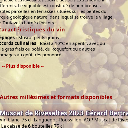
ifférents. Le vignoble est constitué de nombreuses
etites parcelles en terrasses situées sur les pentes du
irque géologique naturel dans lequel se trouve le village
e Tautavel, chargé d'histoire.
Caractéristiques du vin
épages
: Muscat petits grains
ccords culinaires
: Idéal à 10°C en apéritif, avec du
oie gras frais ou poêlé, du Roquefort ou d'autres
romages au goût très prononcé.
-- Plus disponible --
Autres millésimes et formats disponibles
Muscat de Rivesaltes 2023 Gérard Bertr
Vin blanc, 75 cl, Languedoc-Roussillon, AOP Muscat de Rive
La caisse de
6
bouteilles 75 cl