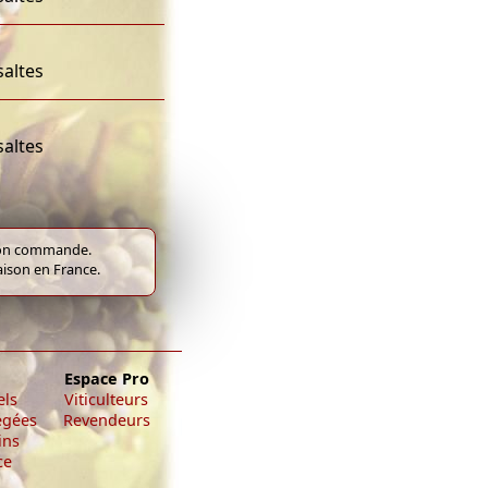
saltes
saltes
e bon commande.
raison en France.
Espace Pro
els
Viticulteurs
égées
Revendeurs
ins
ce