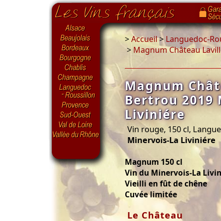
>
Accueil
>
Languedoc-Rou
>
Magnum Château Laville
Magnum Châte
Bertrou 2019 
Liviniére
Vin rouge, 150 cl, Langu
Minervois-La Liviniére
Magnum 150 cl
Vin du Minervois-La Livi
Vieilli en fût de chêne
Cuvée limitée
Le Château