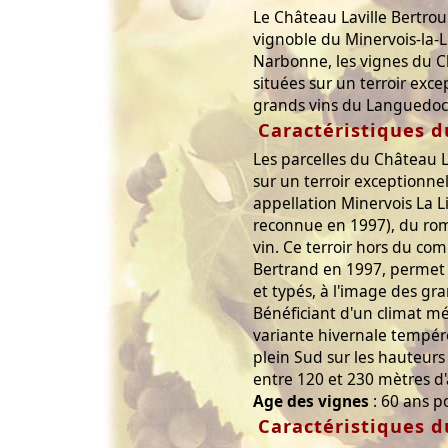
Le Château Laville Bertrou
vignoble du Minervois-la-L
Narbonne, les vignes du C
situées sur un terroir exc
grands vins du Languedoc
Caractéristiques d
Les parcelles du Château L
sur un terroir exceptionnel
appellation Minervois La Li
reconnue en 1997), du romai
vin. Ce terroir hors du c
Bertrand en 1997, permet 
et typés, à l'image des gr
Bénéficiant d'un climat m
variante hivernale tempér
plein Sud sur les hauteurs 
entre 120 et 230 mètres d'
Age des vignes
: 60 ans p
Caractéristiques d