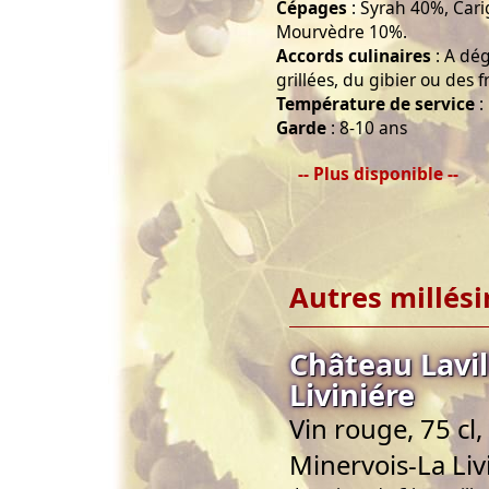
Cépages
: Syrah 40%, Car
Mourvèdre 10%.
Accords culinaires
: A dé
grillées, du gibier ou des 
Température de service
:
Garde
: 8-10 ans
-- Plus disponible --
Autres millés
Château Lavil
Liviniére
Vin rouge, 75 cl
Minervois-La Liv