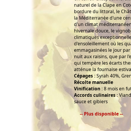
naturel de la Clape en C
bordure du littoral, le Ch
la Méditerranée d'une cen
d'un climat méditerranéen
hivernale douce, le vignob
climatiques exceptionnelle
d'ensoleillement où les qu
emmagasinées le jour par le
nuit aux raisins, que par l
qui tempère les écarts the
atténue la fournaise estiva
Cépages
: Syrah 40%, Gr
Récolte manuelle
Vinification
: 8 mois en fu
Accords culinaires
: Viand
sauce et gibiers
-- Plus disponible --