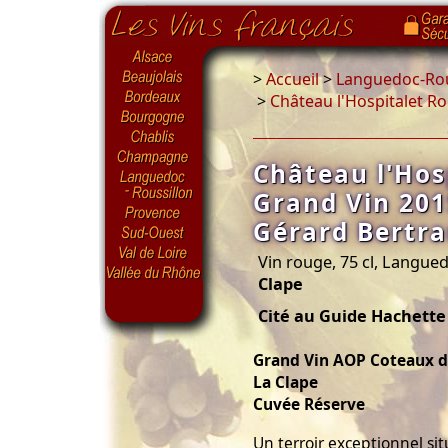
>
Accueil
>
Languedoc-Rou
>
Château l'Hospitalet R
Château l'Hos
Grand Vin 201
Gérard Bertr
Vin rouge, 75 cl, Langue
Clape
Cité au Guide Hachette
Grand Vin AOP Coteaux 
La Clape
Cuvée Réserve
Un terroir exceptionnel si