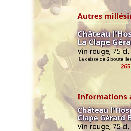
Autres millés
Château l'Ho
La Clape Géra
Vin rouge, 75 cl
La caisse de
6
bouteilles
265
Informations 
Château l'Hos
Clape Gérard 
Vin rouge, 75 cl