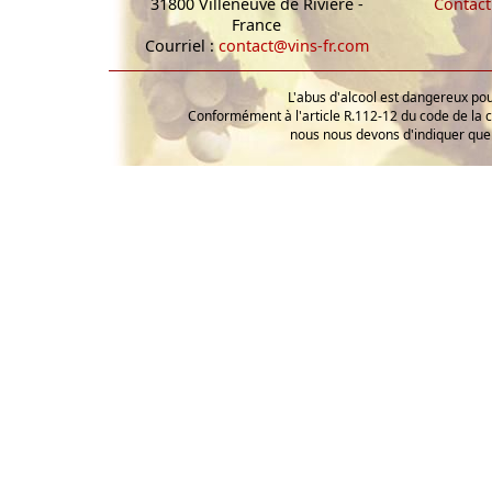
31800 Villeneuve de Rivière -
Contact
France
Courriel :
contact@vins-fr.com
L'abus d'alcool est dangereux p
Conformément à l'article R.112-12 du code de la 
nous nous devons d'indiquer que 