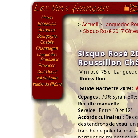
>
Accueil
>
Languedoc-Rou
>
Sisquo Rosé 2017 Côtes
Sisquo Rosé 2
Roussillon Ch
Vin rosé, 75 cl, Languedo
Roussillon
Guide Hachette 2019 :
Cépages
: 70% Syrah, 30%
Récolte manuelle
.
Service
: Entre 10 et 12°
Accords culinaires
: Des g
des tendrons de veau, un p
tranche de polenta, mais a
pariades de rougets et de 