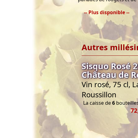
-- Plus disponible --
Autres millés
Sisquo Rosé 2
Château de R
Vin rosé, 75 cl,
Roussillon
La caisse de
6
bouteilles
72