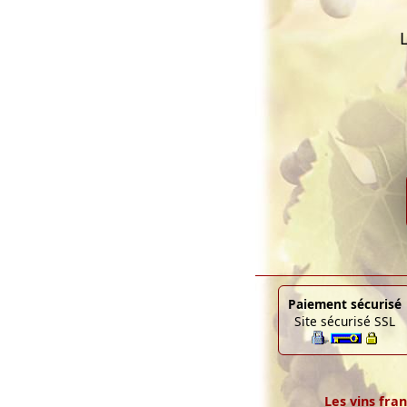
Paiement sécurisé
Site sécurisé SSL
Les vins fran