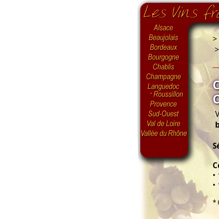
>
V
b
S
C
•
• 
* 