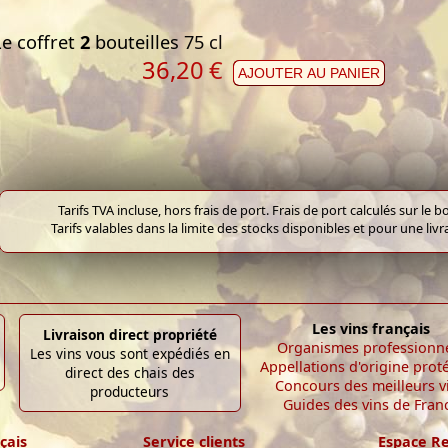
Le coffret
2
bouteilles 75 cl
36,20
€
AJOUTER AU PANIER
Tarifs TVA incluse, hors frais de port. Frais de port calculés sur l
Tarifs valables dans la limite des stocks disponibles et pour une liv
Les vins français
Livraison direct propriété
Organismes professionn
Les vins vous sont expédiés en
Appellations d'origine prot
direct des chais des
Concours des meilleurs v
producteurs
Guides des vins de Fran
çais
Service clients
Espace R