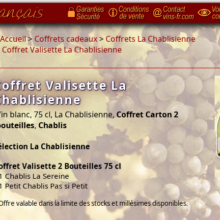
Accueil
>
Coffrets cadeaux
>
Coffrets La Chablisienne
>
Coffret Valisette La Chablisienne
Coffret Valisette La
Chablisienne
in blanc, 75 cl, La Chablisienne,
Coffret Carton 2
outeilles
,
Chablis
élection La Chablisienne
offret Valisette 2 Bouteilles 75 cl
 1 Chablis La Sereine
1 Petit Chablis Pas si Petit
Offre valable dans la limite des stocks et millésimes disponibles.