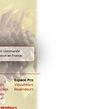
e bon commande.
raison en France.
Espace Pro
els
Viticulteurs
égées
Revendeurs
ins
ce
evendeurs