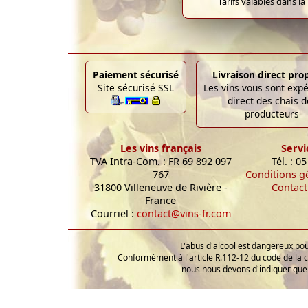
Tarifs valables dans la
Paiement sécurisé
Livraison direct pro
Site sécurisé SSL
Les vins vous sont exp
direct des chais d
producteurs
Les vins français
Servi
TVA Intra-Com. : FR 69 892 097
Tél. : 0
767
Conditions g
31800 Villeneuve de Rivière -
Contact
France
Courriel :
contact@vins-fr.com
L'abus d'alcool est dangereux p
Conformément à l'article R.112-12 du code de la 
nous nous devons d'indiquer que 