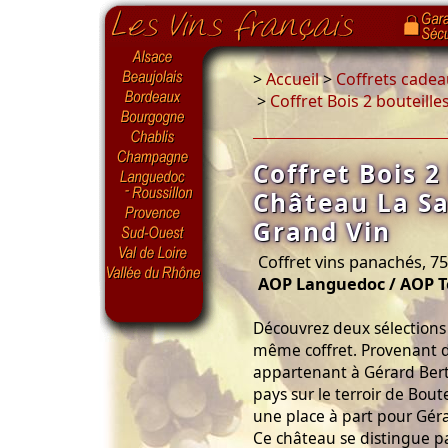
>
Accueil
>
Coffrets cadea
>
Coffret Bois 2 bouteil
Coffret Bois 2
Château La S
Grand Vin
Coffret vins panachés, 75
AOP Languedoc / AOP T
Découvrez deux sélections
même coffret. Provenant
appartenant à Gérard Bertr
pays sur le terroir de Bout
une place à part pour Gér
Ce château se distingue par