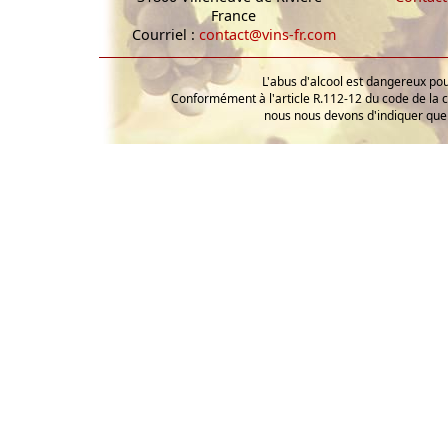
France
Courriel :
contact@vins-fr.com
L'abus d'alcool est dangereux p
Conformément à l'article R.112-12 du code de la 
nous nous devons d'indiquer que 