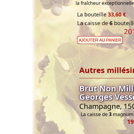
la fraîcheur exceptionnell
La bouteille
33,60 €
La caisse de
6
bouteill
20
AJOUTER AU PANIER
Autres millés
Brut Non Mil
Georges Vesse
Champagne, 150 
La caisse de
3
magnums 
19