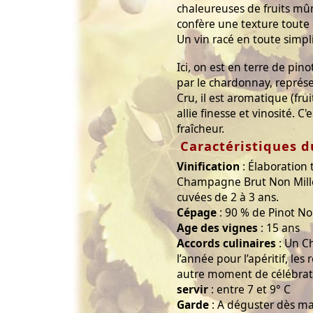
chaleureuses de fruits mûrs
confère une texture toute 
Un vin racé en toute simpli
Ici, on est en terre de pin
par le chardonnay, représ
Cru, il est aromatique (fru
allie finesse et vinosité.
fraîcheur.
Caractéristiques
Vinification
: Élaboration 
Champagne Brut Non Mill
cuvées de 2 à 3 ans.
Cépage
: 90 % de Pinot N
Age des vignes
: 15 ans
Accords culinaires
: Un C
l’année pour l’apéritif, le
autre moment de célébrat
servir
: entre 7 et 9° C
Garde
: A déguster dès mai