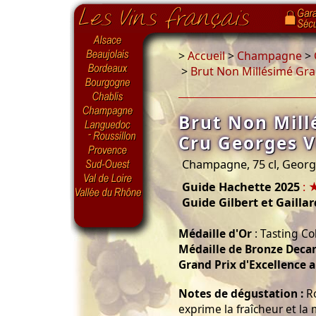
>
Accueil
>
Champagne
>
>
Brut Non Millésimé Gra
Brut Non Mil
Cru Georges V
Champagne, 75 cl, Georg
Guide Hachette 2025
: 
Guide Gilbert et Gaillar
Médaille d'Or
: Tasting C
Médaille de Bronze Deca
Grand Prix d'Excellence a
Notes de dégustation :
Ro
exprime la fraîcheur et la 