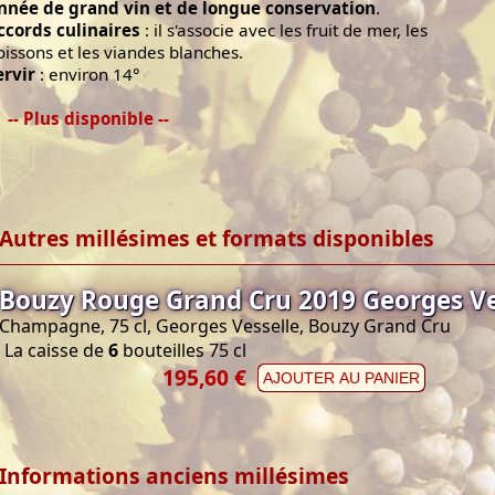
nnée de grand vin et de longue conservation
.
ccords culinaires
: il s'associe avec les fruit de mer, les
oissons et les viandes blanches.
ervir
: environ 14°
-- Plus disponible --
Autres millésimes et formats disponibles
Bouzy Rouge Grand Cru 2019 Georges Ve
Champagne, 75 cl, Georges Vesselle, Bouzy Grand Cru
La caisse de
6
bouteilles 75 cl
195,60 €
AJOUTER AU PANIER
Informations anciens millésimes