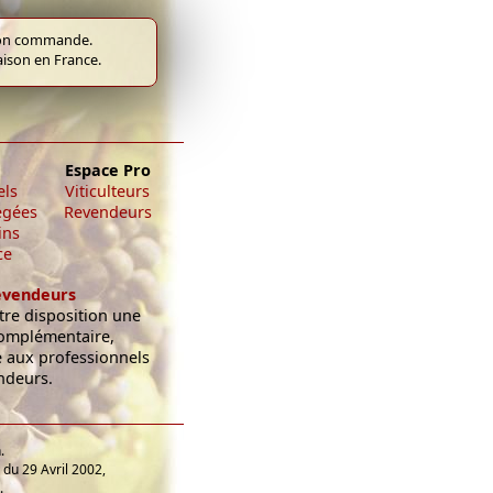
e bon commande.
raison en France.
Espace Pro
els
Viticulteurs
égées
Revendeurs
ins
ce
evendeurs
re disposition une
omplémentaire,
e aux professionnels
ndeurs.
.
du 29 Avril 2002,
.