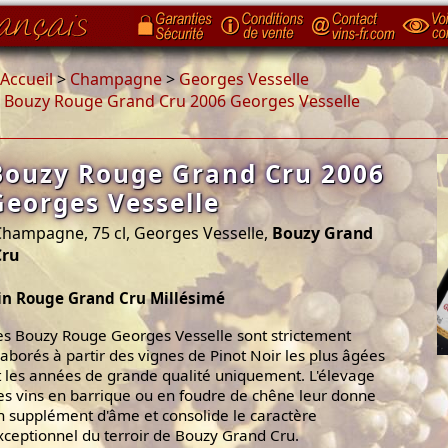
Accueil
>
Champagne
>
Georges Vesselle
>
Bouzy Rouge Grand Cru 2006 Georges Vesselle
Bouzy Rouge Grand Cru 2006
Georges Vesselle
hampagne, 75 cl, Georges Vesselle,
Bouzy Grand
Cru
in Rouge Grand Cru Millésimé
es Bouzy Rouge Georges Vesselle sont strictement
laborés à partir des vignes de Pinot Noir les plus âgées
t les années de grande qualité uniquement. L'élevage
es vins en barrique ou en foudre de chêne leur donne
n supplément d'âme et consolide le caractère
xceptionnel du terroir de Bouzy Grand Cru.