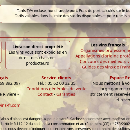
Tarifs TVA incluse, hors frais de port. Frais de port calculés sur l
Tarifs valables dans la limite des stocks disponibles et pour une liv
Les vins français
Livraison direct propriété
Organismes professionn
Les vins vous sont expédiés en
Appellations d'origine prot
direct des chais des
Concours des meilleurs v
producteurs
Guides des vins de Fran
çais
Service clients
Espace R
 69 892 097
Tél. : 05 62 00 32 35
Nous mettons à vot
Conditions générales de vente
large gamme c
 Rivière -
Contact
-
Garanties
strictement réservé
et reve
ins-fr.com
L'abus d'alcool est dangereux pour la santé. Sachez consommer avec modération
'article R.112-12 du code de la consommation et au règlement (CE) n° 753/2002 
nous nous devons d'indiquer que certains vins présentés contiennent des sulfites