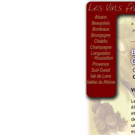
>
C
V
L
é
e
d
u
e