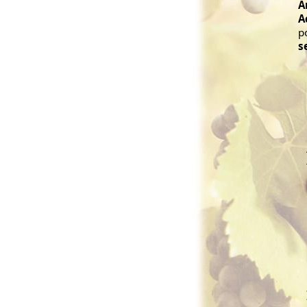
A
A
p
s