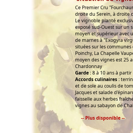
Ce Premier Cru "Fourchaume
droite du Serein, à droite
Le vignoble planté exclu
exposé sud-Ouest sur un s
moyen et supérieur avec u
de marnes à "Exogyra virgu
situées sur les communes 
Poinchy, La Chapelle Vaupe
moyen des vignes est 25 a
Chardonnay
Garde
: 8 à 10 ans à parti
Accords culinaires
: terri
et de sole au coulis de to
Jacques et salade d'épinar
faisselle aux herbes fraîc
vignes au sabayon de Chabl
-- Plus disponible --