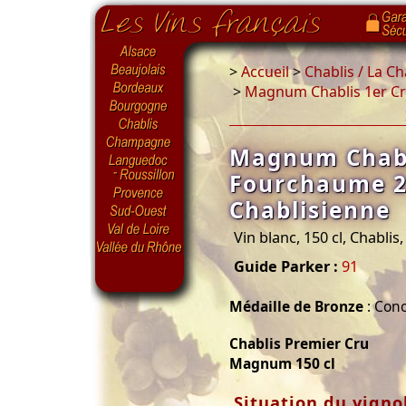
>
Accueil
>
Chablis / La C
>
Magnum Chablis 1er Cr
Magnum Chabl
Fourchaume 2
Chablisienne
Vin blanc, 150 cl, Chablis
Guide Parker :
91
Médaille de Bronze
: Conc
Chablis Premier Cru
Magnum 150 cl
Situation du vigno