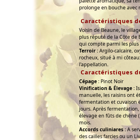
palette aromatique, sa ten
prolonge en bouche avec 
Caractéristiques d
Voisin de Beaune, le vill
plus réputé de la Côte de 
qui compte parmi les plu
Terroir
: Argilo-calcaire, ox
rocheux, situé à mi côteau
l'appellation.
Caractéristiques d
Cépage
: Pinot Noir
Vinification & Élevage
: I
manuelle, les raisins ont 
fermentation et cuvaison 
jours. Après fermentation, 
élevage en fûts de chêne 
mois.
Accords culiniares
: A ser
des cailles farcies ou un Li