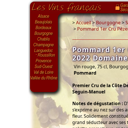
>
Accueil
>
Bourgogne
>
S
>
Pommard 1er Cru Pézer
Pommard 1er 
2022 Domaine
Vin rouge, 75 cl, Bourg
Pommard
Premier Cru de la Côte 
Seguin-Manuel
Notes de dégustation :
D'
s'exprime au nez sur des a
fleur. Solidement constitu
grand séducteur avec ses t