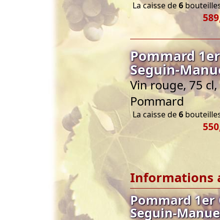
La caisse de
6
bouteilles
589
Pommard 1er 
Seguin-Manu
Vin rouge, 75 c
Pommard
La caisse de
6
bouteilles
550
Informations 
Pommard 1er 
Seguin-Manue