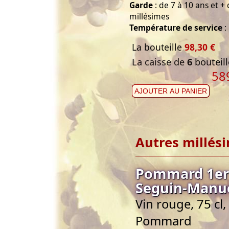
Garde
: de 7 à 10 ans et +
millésimes
Température de service
:
La bouteille
98,30 €
La caisse de
6
bouteill
58
AJOUTER AU PANIER
Autres millés
Pommard 1er 
Seguin-Manu
Vin rouge, 75 c
Pommard