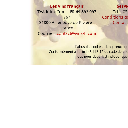
Les vins français
Servi
TVA Intra-Com. : FR 69 892 097
Tél. : 0
767
Conditions g
31800 Villeneuve de Rivière -
Contact
France
Courriel :
contact@vins-fr.com
L'abus d'alcool est dangereux p
Conformément à l'article R.112-12 du code de la 
nous nous devons d'indiquer que 