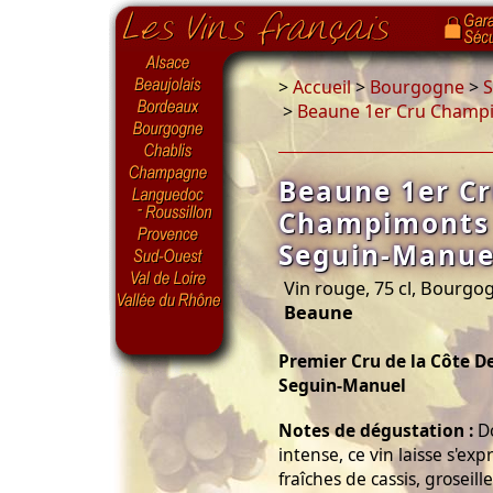
>
Accueil
>
Bourgogne
>
S
>
Beaune 1er Cru Champ
Beaune 1er C
Champimonts
Seguin-Manue
Vin rouge, 75 cl, Bourg
Beaune
Premier Cru de la Côte 
Seguin-Manuel
Notes de dégustation :
Do
intense, ce vin laisse s'ex
fraîches de cassis, groseil