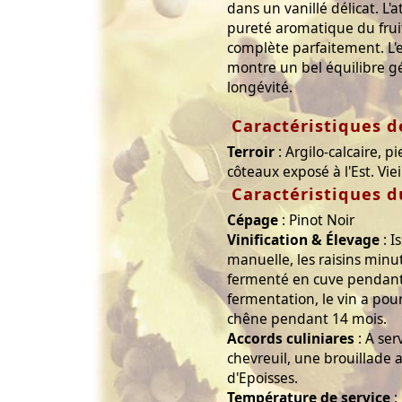
dans un vanillé délicat. L'
pureté aromatique du fruit
complète parfaitement. L'
montre un bel équilibre g
longévité.
Caractéristiques de
Terroir
: Argilo-calcaire, p
côteaux exposé à l'Est. Vie
Caractéristiques d
Cépage
: Pinot Noir
Vinification & Élevage
: I
manuelle, les raisins minu
fermenté en cuve pendant 
fermentation, le vin a pou
chêne pendant 14 mois.
Accords culiniares
: A ser
chevreuil, une brouillade 
d'Epoisses.
Température de service
: