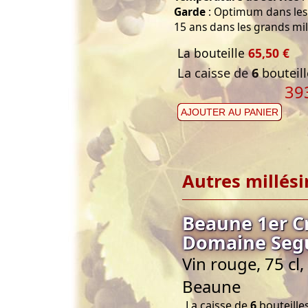
Garde
: Optimum dans les 
15 ans dans les grands mil
La bouteille
65,50 €
La caisse de
6
bouteill
39
AJOUTER AU PANIER
Autres millés
Beaune 1er 
Domaine Seg
Vin rouge, 75 c
Beaune
La caisse de
6
bouteilles