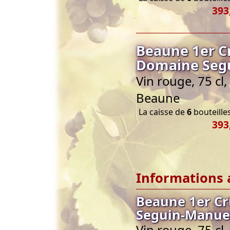
393
Beaune 1er 
Domaine Seg
Vin rouge, 75 c
Beaune
La caisse de
6
bouteilles
393
Informations 
Beaune 1er C
Seguin-Manue
Vin rouge, 75 c