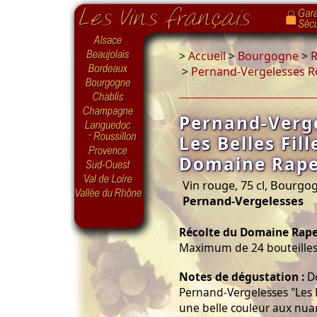
>
Accueil
>
Bourgogne
>
R
>
Pernand-Vergelesses Ro
Pernand-Verg
Les Belles Fil
Domaine Rap
Vin rouge, 75 cl, Bourg
Pernand-Vergelesses
Récolte du Domaine Rap
Maximum de 24 bouteilles 
Notes de dégustation :
De
Pernand-Vergelesses "Les Bel
une belle couleur aux nuance