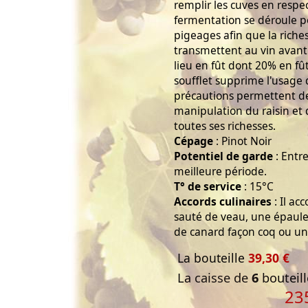
remplir les cuves en respec
fermentation se déroule p
pigeages afin que la riches
transmettent au vin avant 
lieu en fût dont 20% en fû
soufflet supprime l'usage
précautions permettent d
manipulation du raisin et 
toutes ses richesses.
Cépage
: Pinot Noir
Potentiel de garde
: Entre
meilleure période.
T° de service
: 15°C
Accords culinaires
: Il ac
sauté de veau, une épaule
de canard façon coq ou u
La bouteille
39,30 €
La caisse de
6
bouteill
23