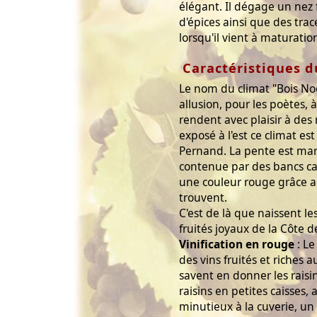
élégant. Il dégage un nez fi
d'épices ainsi que des trace
lorsqu'il vient à maturatio
Caractéristiques d
Le nom du climat "Bois Noël 
allusion, pour les poètes, à 
rendent avec plaisir à des
exposé à l'est ce climat est
Pernand. La pente est marq
contenue par des bancs cal
une couleur rouge grâce au
trouvent.
C'est de là que naissent le
fruités joyaux de la Côte 
Vinification en rouge
: Le
des vins fruités et riches
savent en donner les raisin
raisins en petites caisses, a
minutieux à la cuverie, u