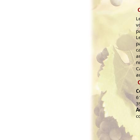
L
v
p
L
p
c
a
n
C
au
C
6
3
A
c