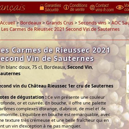
Accueil
>
Bordeaux
>
Grands Crus
>
Seconds vins
>
AOC Sa
>
Les Carmes de Rieussec 2021 Second Vin de Sauternes
Les Carmes de Rieussec 2021
Second Vin de Sauternes
in blanc doux, 75 cl, Bordeaux,
Second Vin
,
Sauternes
econd vin du Château Rieussec 1er cru de Sauternes
otes de dégustation :
Ce vin présente une couleur
rofonde, or et cuivrée. En bouche, il offre une palette
’arômes complexes d’orange, d’abricot, de miel et de
amomille. L’équilibre en bouche est remarquable, avec
ne texture très crémeuse et une belle fraîcheur qui en
ont un vin d’exception à ne pas manquer.