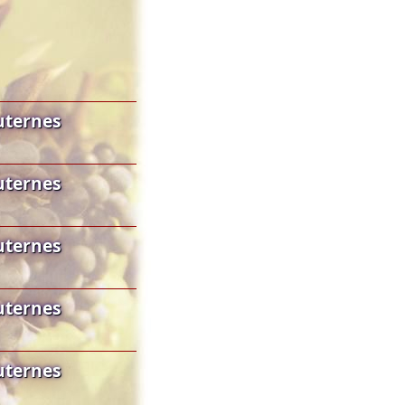
uternes
uternes
uternes
uternes
uternes