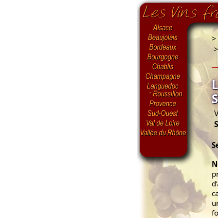
>
V
S
N
p
d
c
u
f