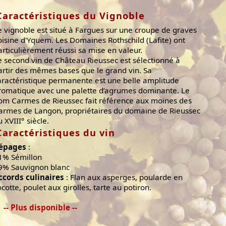
Caractéristiques du Vignoble
e vignoble est situé à Fargues sur une croupe de graves
oisine d'Yquem. Les Domaines Rothschild (Lafite) ont
articulièrement réussi sa mise en valeur.
e second vin de Château Rieussec est sélectionné à
artir des mêmes bases que le grand vin. Sa
aractéristique permanente est une belle amplitude
romatique avec une palette d’agrumes dominante. Le
om Carmes de Rieussec fait référence aux moines des
armes de Langon, propriétaires du domaine de Rieussec
 XVIII° siècle.
Caractéristiques du vin
épages
:
1% Sémillon
9% Sauvignon blanc
ccords culinaires
: Flan aux asperges, poularde en
ocotte, poulet aux girolles, tarte au potiron.
-- Plus disponible --