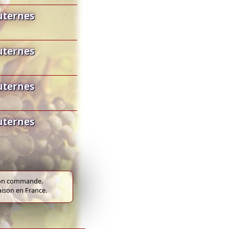
uternes
uternes
uternes
uternes
e bon commande.
raison en France.