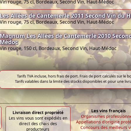
Vin rouge, 75 cl, Bordeaux, Second Vin, Haut-Médoc
Les Allées de Cantemerle 2011 Second Vin du 
Vin rouge, 75 cl, Bordeaux, Second Vin, Haut-Médoc
Magnum Les Allées de Cantemerle 2010 Second
Médoc
Vin rouge, 150 cl, Bordeaux, Second Vin, Haut-Médoc
Tarifs TVA incluse, hors frais de port. Frais de port calculés sur l
Tarifs valables dans la limite des stocks disponibles et pour une liv
Les vins français
Livraison direct propriété
Organismes professionn
Les vins vous sont expédiés en
Appellations d'origine prot
direct des chais des
Concours des meilleurs v
producteurs