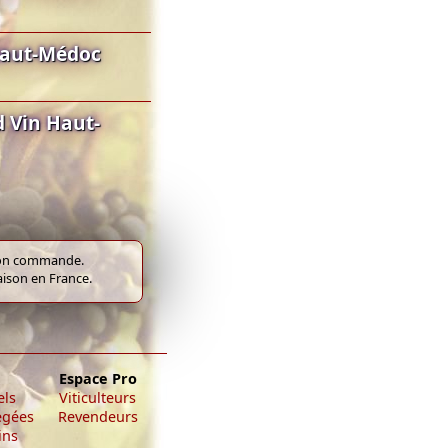
Haut-Médoc
 Vin Haut-
e bon commande.
raison en France.
Espace Pro
els
Viticulteurs
égées
Revendeurs
ins