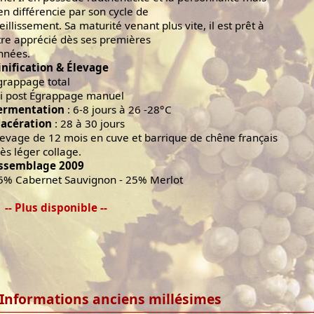
'en différencie par son cycle de
ieillissement. Sa maturité venant plus vite, il est prêt à
tre apprécié dès ses premières
nnées.
inification & Élevage
grappage total
ri post Égrappage manuel
ermentation
: 6-8 jours à 26 -28°C
acération
: 28 à 30 jours
levage de 12 mois en cuve et barrique de chêne français
rès léger collage.
ssemblage 2009
5% Cabernet Sauvignon - 25% Merlot
-- Plus disponible --
Informations anciens millésimes