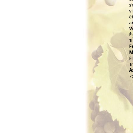
s
v
ê
a
V
É
T
F
M
É
T
A
7