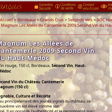
Accueil
>
Bordeaux
>
Grands Crus
>
Seconds vins
>
AOC Ha
>
Magnum Les Allées de Cantemerle 2009 Second Vin du Ha
Magnum Les Allées de
Cantemerle 2009 Second Vin
du Haut-Médoc
in rouge, 150 cl, Bordeaux,
Second Vin
,
Haut-
Médoc
econd Vin du Château Cantemerle
agnum (150 cl)
ignoble, Culture et Récolte
ssu principalement des jeunes vignes du château, ce
euxième vin est élevé comme son
îné. Il en possède l'authenticité et la personnalité mais