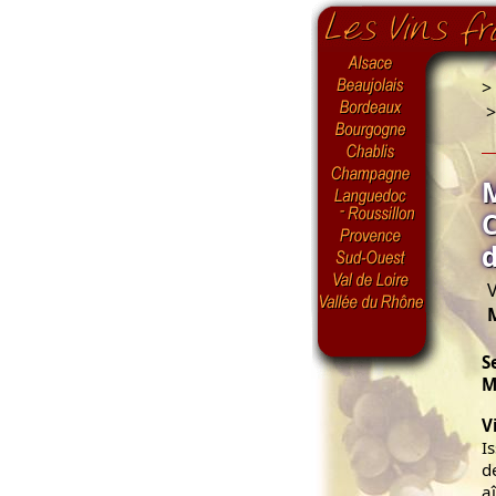
>
V
S
M
V
I
d
a